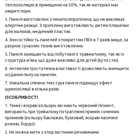
теплоізоляцію в приміщенні на 30%, так як матеріал має
закриті пори.
3. Панелі виготовлені з пенополіпропілена, що не викликає
алергічні реакції. З пропілену виготовляють дитячі пляшечки
для малюків, медичний пластик.
4. Зносостійкість панелей з покриттям ПВХ в 7 разів вище, за
рахунок сучасних технік виготовлення.
5. Панелі захищають від побутового травматизму, так як їх
структура м'яка, що дуже важливо для дітей (кути стін).
6. Антиелектростатична властивості дозволяють зменшити
осідання пилу на панелях.
7. Унікальна спінена текстура панелі підвищує ефект
шумоізоляції в кілька разів.
ОСОБЛИВОСТІ
1. Темні і яскраві кольори, які мають червоний пігмент,
вигорають при тривалому потраплянні прямих сонячних
променів (кольору баклажан, бузковий, яскраві насичені
рожеві, бордо).
2. Не можна мити з хлор місткими речовинами.