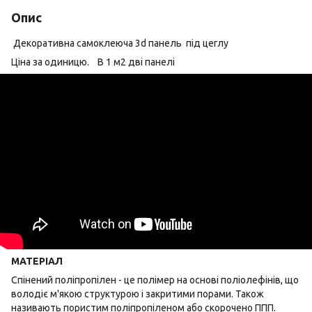
Опис
Декоративна самоклеюча 3d панель під цеглу
Ціна за одиницю. В 1 м2 дві панелі
МАТЕРІАЛ
Спінений поліпропілен - це полімер на основі поліолефінів, що
володіє м'якою структурою і закритими порами. Також
називають пористим поліпропіленом або скорочено ППП.