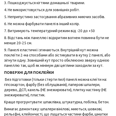
3. Пошкоджується кігтями домашньої тварини.
4. Не використовується для зовнішніх робіт.
5. Неприпустимо застосування абразивних миючих засобів.
6. Не можна фарбувати панелі в інший колір.
7. Витримують температурний режим від -20 до +50
8. Відстань між панеллю і відкритим вогнем повинна бути не
менше 20-25 см.
9. Панелі еластичні і згинаються. Внутрішній кут можна
поклеїти 2-ма способами або зістикувати в кутку 2 панелі, або
зігнути одну. Зовнішній кут просто обклеюємо зверху однією
панеллю так, щоб як мінімум дві цеглини заходили за кут.
ПОВЕРХНІ ДЛЯ ПОКЛЕЙКИ
Без підготовки (тільки стерти пил) панелі можна клеїти на:
гіпсокартон, фарбу (без облущіванія), паперові шпалери,
дерево, ДСП, кахель (НЕ знежирювати), плитку настінну (НЕ
знежирювати), пластик.
Краще прогрунтувати: шпаклівка, штукатурка, побілка, бетон.
Вимагає демонтажу: шпалери вінілові, миються, шовкові,
рельєфні, клейончасті, що лущаться частини фарби, шматки