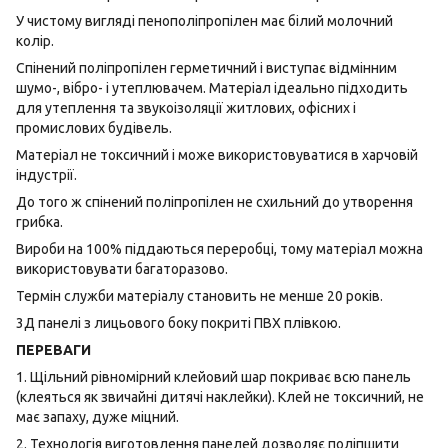
У чистому вигляді пенополіпропілен має білий молочний
колір.
Спінений поліпропілен герметичний і виступає відмінним
шумо-, вібро- і утеплювачем. Матеріал ідеально підходить
для утеплення та звукоізоляції житлових, офісних і
промислових будівель.
Матеріал не токсичний і може використовуватися в харчовій
індустрії.
До того ж спінений поліпропілен не схильний до утворення
грибка.
Вироби на 100% піддаються переробці, тому матеріал можна
використовувати багаторазово.
Термін служби матеріалу становить не менше 20 років.
3Д панелі з лицьового боку покриті ПВХ плівкою.
ПЕРЕВАГИ
1. Щільний рівномірний клейовий шар покриває всю панель
(клеяться як звичайні дитячі наклейки). Клей не токсичний, не
має запаху, дуже міцний.
2. Технологія виготовлення панелей дозволяє поліпшити