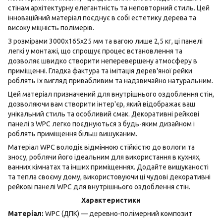
стінам архітектурну елегантність та неповторний стиль. Цей
інноваційний матеріал поєднує в собі естетику дерева та
високу міцність полімерів.
З розмірами 3000х165х25 мм та вагою лише 2,5 кг, ці панелі
легкі у монтажі, що спрощує процес встановлення та
дозволяє швидко створити неперевершену атмосферу в
приміщенні. Гладка фактура та імітація дерев'яної рейки
роблять їх вигляд привабливим та надзвичайно натуральним.
Цей матеріал призначений для внутрішнього оздоблення стін,
дозволяючи вам створити інтер'єр, який відображає ваш
унікальний стиль та особливий смак. Декоративні рейкові
панелі з WPC легко поєднуються з будь-яким дизайном і
роблять приміщення більш вишуканим.
Матеріал WPC володіє відмінною стійкістю до вологи та
зносу, роблячи його ідеальним для використання в кухнях,
ванних кімнатах та інших приміщеннях. Додайте вишуканості
та тепла своєму дому, використовуючи ці чудові декоративні
рейкові панелі WPC для внутрішнього оздоблення стін.
Характеристики
Матеріал:
WPC (ДПК) — деревно-полімерний композит