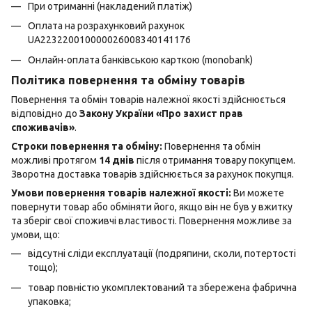
При отриманні (накладений платіж)
Оплата на розрахунковий рахунок
UA223220010000026008340141176
Онлайн-оплата банківською карткою (monobank)
Політика повернення та обміну товарів
Повернення та обмін товарів належної якості здійснюється
відповідно до
Закону України «Про захист прав
споживачів»
.
Строки повернення та обміну:
Повернення та обмін
можливі протягом
14 днів
після отримання товару покупцем.
Зворотна доставка товарів здійснюється за рахунок покупця.
Умови повернення товарів належної якості:
Ви можете
повернути товар або обміняти його, якщо він не був у вжитку
та зберіг свої споживчі властивості. Повернення можливе за
умови, що:
відсутні сліди експлуатації (подряпини, сколи, потертості
тощо);
товар повністю укомплектований та збережена фабрична
упаковка;