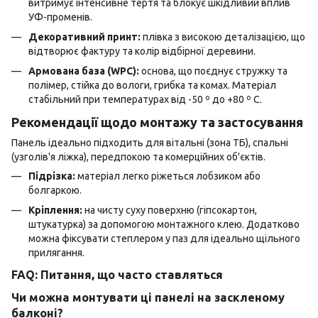
витримує інтенсивне тертя та блокує шкідливий вплив
УФ-променів.
Декоративний принт:
плівка з високою деталізацією, що
відтворює фактуру та колір відбірної деревини.
Армована база (WPC):
основа, що поєднує стружку та
полімер, стійка до вологи, грибка та комах. Матеріал
стабільний при температурах від -50 º до +80 º С.
Рекомендації щодо монтажу та застосування
Панель ідеально підходить для вітальні (зона ТБ), спальні
(узголів'я ліжка), передпокою та комерційних об'єктів.
Підрізка:
матеріал легко ріжеться лобзиком або
болгаркою.
Кріплення:
на чисту суху поверхню (гіпсокартон,
штукатурка) за допомогою монтажного клею. Додатково
можна фіксувати степлером у паз для ідеально щільного
прилягання.
FAQ: Питання, що часто ставляться
Чи можна монтувати ці панелі на заскленому
балконі?