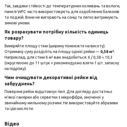
Так, завдяки стійкості до температурних коливань та вологи,
панелі WPC часто використовують для оздоблення балконів
та лоджій. Вони не вигорають на сонці та легко витримують
зимові умови.
Як розрахувати потрібну кількість одиниць
товару?
Виміряйте площу стіни (ширину помножте на висоту).
Отриману суму розділіть на площу однієї рейки —
0,58 м²
.
Наприклад, для стіни 6 м² вам знадобиться: 6 / 0,58 = 10,3
(округлюємо до 11 штук + рекомендуємо взяти 1 шт. запасну
на підрізку).
Чим очищувати декоративні рейки від
забруднень?
Поверхня рейок відштовхує пил. Для догляду достатньо
м'якої ганчірки або серветки з мікрофібри, змоченої у
звичайному мильному розчині. Не використовуйте абразиви
та їдкі кислоти.
Відео