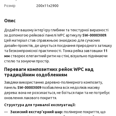
Розмір
200х11х2900
Опис
Додайте вашому інтер'єру глибини та текстурної виразності
за допомогою рейкової панелі WPC артикулу
SW-00003009
.
Цей матеріал став справжньою знахідкою для сучасних
дизайн-проектів, де цінується поєднання природного затишку
та безкомпромісної практичності. Тонка рейка завтовшки
11
мм
створює елегантний ритм на стіні, візуально піднімаючи
стелю та зонуючи простір.
Переваги композитних рейок WPC над
традиційним оздобленням
Завдяки використанню деревно-полімерного композиту,
панель
SW-00003009
позбавлена всіх недоліків масиву
дерева: вона не розсихається, не боїться пари та не потребує
оновлення лакового покриття.
Структура для тривалої експлуатації:
Захисний екстер’єрний шар:
полімерне покриття, що