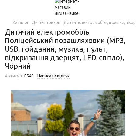
Каталог
Дитячі товари
Дитячі електромобілі, іграшки, твор
Дитячий електромобіль
Поліцейський позашляховик (MP3,
USB, гойдання, музика, пульт,
відкривання дверцят, LED-світло),
Чорний
Артикул:
G540
Написати відгук