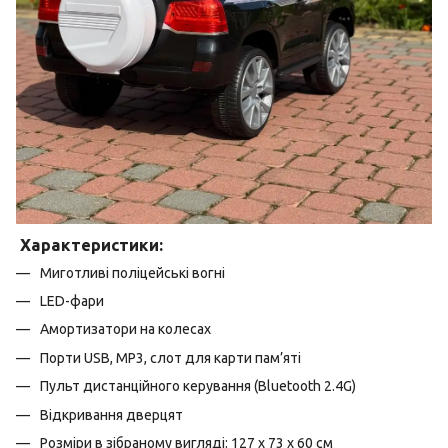
Характеристики:
Миготливі поліцейські вогні
LED-фари
Амортизатори на колесах
Порти USB, MP3, слот для карти пам’яті
Пульт дистанційного керування (Bluetooth 2.4G)
Відкривання дверцят
Розміри в зібраному вигляді: 127 x 73 x 60 см