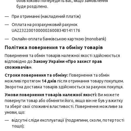
обов’язково попередить вас, якщо замовлення
буде розділено.
При отриманні (накладений платіж)
Оплата на розрахунковий рахунок
UA223220010000026008340141176
Онлайн-оплата банківською карткою (monobank)
Політика повернення та обміну товарів
Повернення та обмін товарів належної якості здійснюється
відповідно до
Закону України «Про захист прав
споживачів»
.
Строки повернення та обміну:
Повернення та обмін
можливі протягом
14 днів
після отримання товару покупцем.
Зворотна доставка товарів здійснюється за рахунок покупця.
Умови повернення товарів належної якості:
Ви можете
повернути товар або обміняти його, якщо він не був у вжитку
та зберіг свої споживчі властивості. Повернення можливе за
умови, що:
відсутні сліди експлуатації (подряпини, сколи, потертості
тощо);