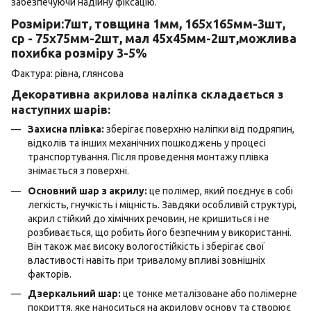
забезпечуючи надійну фіксацію.
Розміри:7шт, товщина 1мм, 165х165мм-3шт,
ср - 75х75мм-2шт, мал 45х45мм-2шт,можлива
похибка розміру 3-5%
Фактура: рівна, глянсова
Декоративна акрилова наліпка складається з
наступних шарів:
Захисна плівка:
зберігає поверхню наліпки від подряпин,
відколів та інших механічних пошкоджень у процесі
транспортування. Після проведення монтажу плівка
знімається з поверхні.
Основний шар з акрилу:
це полімер, який поєднує в собі
легкість, гнучкість і міцність. Завдяки особливій структурі,
акрил стійкий до хімічних речовин, не кришиться і не
розбивається, що робить його безпечним у використанні.
Він також має високу вологостійкість і зберігає свої
властивості навіть при тривалому впливі зовнішніх
факторів.
Дзеркальний шар:
це тонке металізоване або полімерне
покриття, яке наноситься на акрилову основу та створює