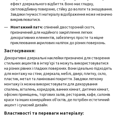
ефект дзеркального відбиття. Воно має гладку,
світловідбивну поверхню, стійку до вологи та зношування.
Завдяки гнучкості матеріалу відображення може незначно
викривлюватися.
Монтажний патч:
спінений двосторонній скотч,
призначений для надійного закріплення легких
декоративних елементів, забезпечує просте та міцне
приклеювання акрилових наліпок до різних поверхонь.
Застосування:
Декоративні дзеркальні наклейки призначені для створення
стильних акцентів в інтер’єрі та можуть використовуватися
на різних рівних і гладких поверхнях. Вони ідеально підходять
для монтажу на стіни, дзеркала, меблі, двері, плитку, скло,
пластик, метал та ламіновані покриття. Завдяки легкому
монтажу їх можна використовувати для декорування
спалень, віталень, коридорів, ванних кімнат, дитячих кімнат,
офісних приміщень, торгових залів, ресторанів, кафе, салонів
краси та інших комерційних об'єктів, де потрібен естетичний
акцент і сучасний дизайн.
Властивості та переваги матеріалу: