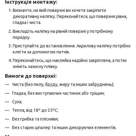
Інструкція монтажу:
Визначте, на якій поверхні ви хочете закріпити
декоративну наліпку. Переконайтеся, що поверхня рівна,
гладка і чиста.
Викладіть наліпку на рівній поверхні у потрібному
порядку.
Приступайте до встановлення. Акрилову наліпку потрібно
клеїти за допомогою патчів.
Переконайтесь, що наклейка надійно закріплена, а потім
зніміть захисну плівку.
Вимоги до поверхні:
Чиста (без пилу, бруду, жиру та інших забруднень);
Гладка, без виступаючих частинок або тріщин;
Суха;
Тепла, від 18º до 25ºС;
Без грибка та плісняви;
Без старих шпалер та інших декоруючих елементів.