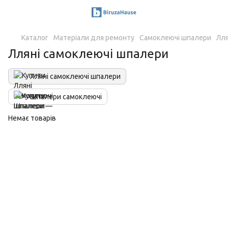
Каталог
Матеріали для ремонту
Самоклеючі шпалери
Лля
Лляні самоклеючі шпалери
Лляні самоклеючі шпалери
Шпалери самоклеючі
Немає товарів