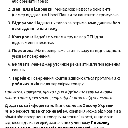
або обміняти товар.
Дані для відправки:
Менеджер надасть реквізити
(номер відділення Нової Пошти та контакти отримувача).
Відправка:
Надішліть товар за отриманими даними
без
накладеного платежу
.
Контроль:
Надайте менеджеру номер ТТН для
відстеження посилки.
Перевірка:
Ми перевіряємо стан товару на відповідність
умовам повернення.
Виплата:
Менеджер уточнює реквізити для повернення
коштів.
Терміни:
Повернення коштів здійснюється протягом
3-х
робочих днів
після перевірки товару.
Примітка: Врахуйте, що колір та відтінок товару на екрані
вашого пристрою може дещо відрізнятися від реального.
Додаткова інформація:
Відповідно до
Закону України
«Про захист прав споживачів»
, компанія може відмовити в
обміні або поверненні товарів належної якості, якщо вони
віднесені до категорій, зазначених у чинному
Переліку