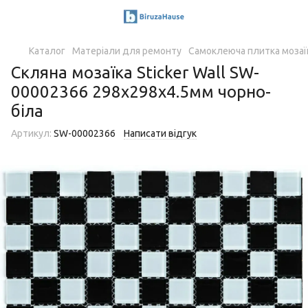
Каталог
Матеріали для ремонту
Самоклеюча плитка мозаї
Скляна мозаїка Sticker Wall SW-
00002366 298х298х4.5мм чорно-
біла
Артикул:
SW-00002366
Написати відгук