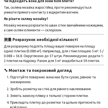
Чи підходить вона для зони біля плити?
Так, скляна мозаїка жаростійка, проте рекомендується
уникати прямого контакту з відкритим вогнем.
Як різати скляну мозаїку?
Мозаїку можна розрізати по швах сітки звичайними ножицями,
а самі скляні елементи — склорізом.
测量 Розрахунок необхідної кількості
Для розрахунку поділіть площу вашої поверхні на площу
однієї плитки (0.088 м²). Наприклад, для стіни площею 5 м²: 5 /
0.088 = 56.8. Округлюємо до 57 штук. Рекомендуємо додати 1-
2 плитки на підрізку. Разом для 5 м² знадобиться 59 плиток.
🔧 Монтаж та покроковий догляд
Підготуйте поверхню: вона має бути сухою, рівною та
знежиреною.
Зробіть розмітку на стіні для рівного наклеювання.
Зніміть захисну плівку з тильної сторони плитки.
Прикладіть плитку до розмітки та щільно притисніть по
всій площі.