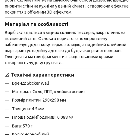
робіт. Скляна плитка на самоклеючій основі дозволяє швидко
оновити стіни на кухні чи у ванній кімнаті, створюючи ефектне
покриття з об'ємним 3D ефектом.
Матеріал та особливості
Виріб складається з міцних скляних тессерів, закріплених на
полімерній сітці. Основа з пористого поліпропілену
забезпечує додаткову термоізоляцію, а подвійний клейовий
шар гарантує надійну адгезію до будь-якої рівної поверхні.
Глянцеві та матові фрагменти з фацетованими краями
створюють чудову гру світла.
📐 Технічні характеристики
Бренд: Sticker Wall
Матеріал: Скло, ППП, клейова основа
Розмір плитки: 298х298 мм
Товщина: 4.5 мм
Площа однієї одиниці: 0.088 м²
Вага: 570 г
Колір: Чорно-білий