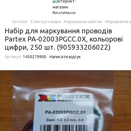
Каталог
Електротовари
Маркування кабелю
Маркування 
Набір для маркування проводів
Partex PA-02003PGCC.0X, кольорові
цифри, 250 шт. (905933206022)
Артикул:
1450279900
Написати відгук