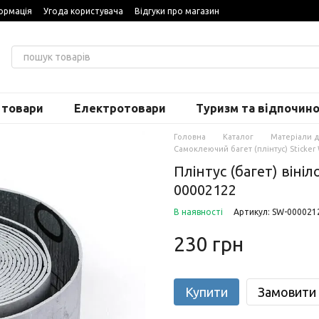
ормація
Угода користувача
Відгуки про магазин
 товари
Електротовари
Туризм та відпочин
Головна
Каталог
Матеріали 
Самоклеючий багет (плінтус) Sticker 
Плінтус (багет) він
00002122
В наявності
Артикул: SW-000021
230 грн
Купити
Замовити