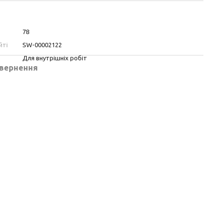
78
йті
SW-00002122
Для внутрішніх робіт
вернення