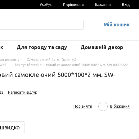
Укр
Рус
Бажання
Вхід
Порівняння
Мій кошик
ок
Для городу та саду
Домашній декор
для ремонту
Самоклеючий багет (плінтус)
Wall
Плінтус (багет) вініловий самоклеючий 5000*100*2 мм. SW-00002122
іловий самоклеючий 5000*100*2 мм. SW-
22
Написати відгук
Порівняти
В бажання
 швидко