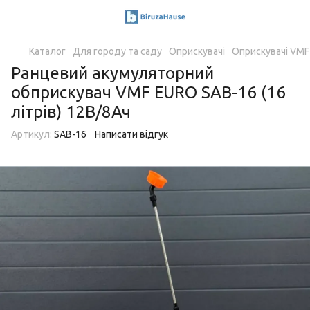
Каталог
Для городу та саду
Оприскувачі
Оприскувачі VMF
Ранцевий акумуляторний
обприскувач VMF EURO SAB-16 (16
літрів) 12В/8Ач
Артикул:
SAB-16
Написати відгук