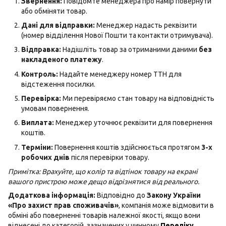
Звернення:
Повідомте менеджера про намір повернути
або обміняти товар.
Дані для відправки:
Менеджер надасть реквізити
(номер відділення Нової Пошти та контакти отримувача).
Відправка:
Надішліть товар за отриманими даними
без
накладеного платежу
.
Контроль:
Надайте менеджеру номер ТТН для
відстеження посилки.
Перевірка:
Ми перевіряємо стан товару на відповідність
умовам повернення.
Виплата:
Менеджер уточнює реквізити для повернення
коштів.
Терміни:
Повернення коштів здійснюється протягом
3-х
робочих днів
після перевірки товару.
Примітка: Врахуйте, що колір та відтінок товару на екрані
вашого пристрою може дещо відрізнятися від реального.
Додаткова інформація:
Відповідно до
Закону України
«Про захист прав споживачів»
, компанія може відмовити в
обміні або поверненні товарів належної якості, якщо вони
віднесені до категорій, зазначених у чинному
Переліку