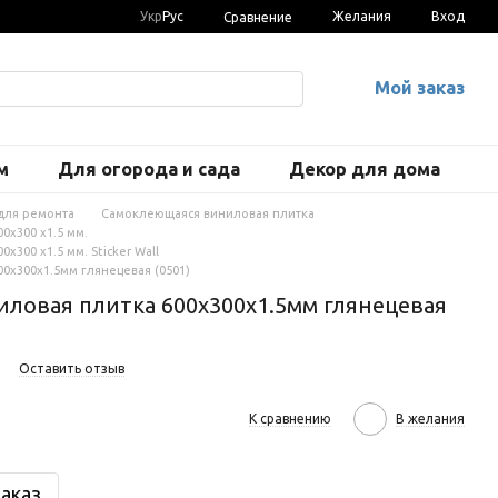
Укр
Рус
Желания
Вход
Сравнение
Мой заказ
м
Для огорода и сада
Декор для дома
для ремонта
Самоклеющаяся виниловая плитка
0х300 х1.5 мм.
300 х1.5 мм. Sticker Wall
0х300х1.5мм глянецевая (0501)
ловая плитка 600х300х1.5мм глянецевая
1
Оставить отзыв
К сравнению
В желания
аказ