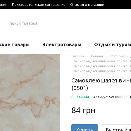
ация
Пользовательское соглашение
Отзывы о магазине
ские товары
Электротовары
Отдых и туриз
Главная
Каталог
Материалы 
Самоклеющаяся виниловая плитка 60
Самоклеющаяся виниловая плитка 600х
Самоклеющаяся виниловая плитка 60
Самоклеющаяся вини
(0501)
В наличии
Артикул: SW-0000050
84 грн
Купить
Быстрый з