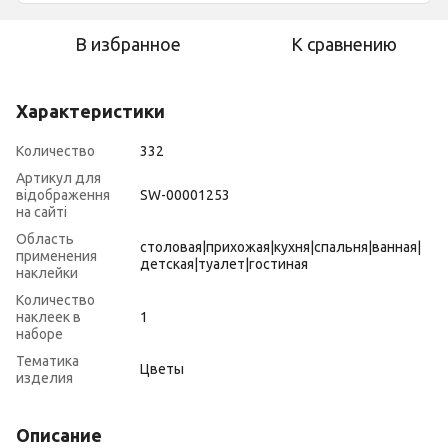
В избранное
К сравнению
Характеристики
Количество
332
Артикул для
відображення
SW-00001253
на сайті
Область
столовая|прихожая|кухня|спальня|ванная|
применения
детская|туалет|гостиная
наклейки
Количество
наклеек в
1
наборе
Тематика
Цветы
изделия
Описание