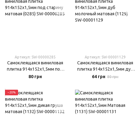
Артикул: SW-00000285
Артикул: SW-00001129
Самоклеящаяся виниловая
Самоклеящаяся виниловая
плитка 914х152х1,5мм под
плитка 914х152х1,5мм дуб
старину матовая (0285)
молочный матовая (1129)
80 грн
64 грн
80 грн
−20%