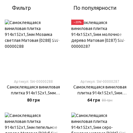
Фильтр
По популярности
−20%
Артикул: SW-00000288
Артикул: SW-00000287
Самоклеящаяся виниловая
Самоклеящаяся виниловая
плитка 914х152х1,5мм
плитка 914х152х1,5мм
Мозаика светлая Матовая
молочное дерево Матовая
80 грн
64 грн
80 грн
(0288)
(0287)