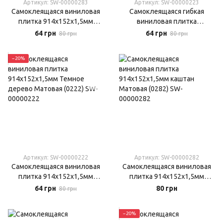
Артикул: SW-00000283
Артикул: SW-00000223
Самоклеящаяся виниловая
Самоклеящаяся гибкая
плитка 914х152х1,5мм
виниловая плитка
серое дерево Матовая
914х152х1,5 мм Мозаика
64 грн
64 грн
80 грн
80 грн
(0283)
Матовая (0223)
−20%
Артикул: SW-00000222
Артикул: SW-00000282
Самоклеящаяся виниловая
Самоклеящаяся виниловая
плитка 914х152х1,5мм
плитка 914х152х1,5мм
Темное дерево Матовая
каштан Матовая (0282)
64 грн
80 грн
80 грн
(0222)
−20%