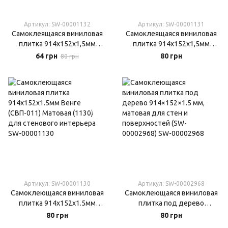
Артикул: SW-00001132
Артикул: SW-00001131
Самоклеящаяся виниловая
Самоклеящаяся виниловая
плитка 914х152х1,5мм
плитка 914х152х1,5мм
дикая груша матовая (1132)
Матовая (1131)
64 грн
80 грн
80 грн
Артикул: SW-00001130
Артикул: SW-00002968
Самоклеющаяся виниловая
Самоклеющаяся виниловая
плитка 914х152х1.5мм
плитка под дерево
Венге (СВП-011) Матовая
914×152×1.5 мм, матовая
80 грн
80 грн
(1130) для стенового
для стен и поверхностей