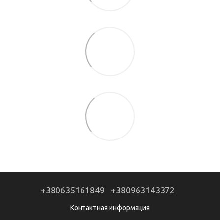
+380635161849
+380963143372
Контактная информация