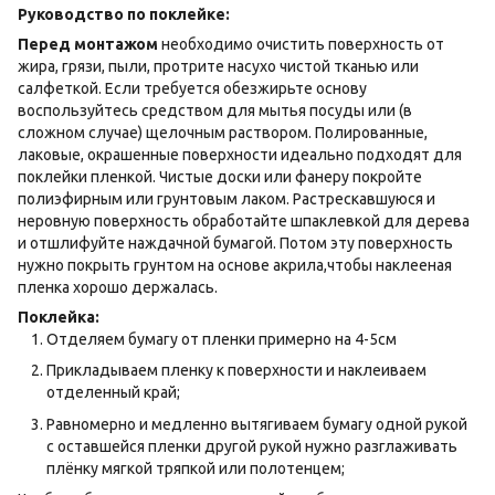
Руководство по поклейке:
Перед монтажом
необходимо очистить поверхность от
жира, грязи, пыли, протрите насухо чистой тканью или
салфеткой. Если требуется обезжирьте основу
воспользуйтесь средством для мытья посуды или (в
сложном случае) щелочным раствором. Полированные,
лаковые, окрашенные поверхности идеально подходят для
поклейки пленкой. Чистые доски или фанеру покройте
полиэфирным или грунтовым лаком. Растрескавшуюся и
неровную поверхность обработайте шпаклевкой для дерева
и отшлифуйте наждачной бумагой. Потом эту поверхность
нужно покрыть грунтом на основе акрила,чтобы наклееная
пленка хорошо держалась.
Поклейка:
Отделяем бумагу от пленки примерно на 4-5см
Прикладываем пленку к поверхности и наклеиваем
отделенный край;
Равномерно и медленно вытягиваем бумагу одной рукой
с оставшейся пленки другой рукой нужно разглаживать
плёнку мягкой тряпкой или полотенцем;