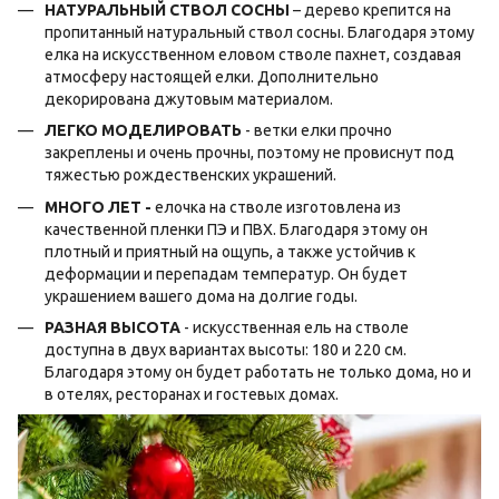
НАТУРАЛЬНЫЙ СТВОЛ СОСНЫ
– дерево крепится на
пропитанный натуральный ствол сосны. Благодаря этому
елка на искусственном еловом стволе пахнет, создавая
атмосферу настоящей елки. Дополнительно
декорирована джутовым материалом.
ЛЕГКО МОДЕЛИРОВАТЬ
-
ветки елки прочно
закреплены и очень прочны, поэтому не провиснут под
тяжестью рождественских украшений.
МНОГО ЛЕТ -
елочка на стволе изготовлена ​​из
качественной пленки ПЭ и ПВХ. Благодаря этому он
плотный и приятный на ощупь, а также устойчив к
деформации и перепадам температур. Он будет
украшением вашего дома на долгие годы.
РАЗНАЯ ВЫСОТА
- искусственная ель на стволе
доступна в двух вариантах высоты: 180 и 220 см.
Благодаря этому он будет работать не только дома, но и
в отелях, ресторанах и гостевых домах.