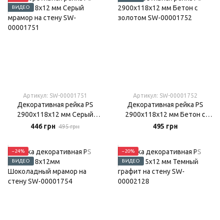
ВИДЕО
Артикул: SW-00001751
Артикул: SW-00001752
Декоративная рейка PS
Декоративная рейка PS
2900х118х12 мм Серый
2900х118х12 мм Бетон с
мрамор на стену
золотом
446 грн
495 грн
495 грн
−24%
−20%
ВИДЕО
ВИДЕО