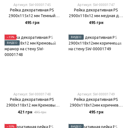
Артикул: SW-00001745
Артикул: SW-00001747
Рейка декоративная PS
Рейка декоративная PS
2900х115х12 мм Темный
2900х118х12 мм медная для
орех на стену
стен
495 грн
495 грн
−15%
ВИДЕО
ВИДЕО
Артикул: SW-00001748
Артикул: SW-00001749
Рейка декоративная PS
Рейка декоративная PS
2900х118х12 мм Кремовый
2900х118х12мм коричневая
мрамор на стену
на стену
421 грн
495 грн
495 грн
−10%
ВИДЕО