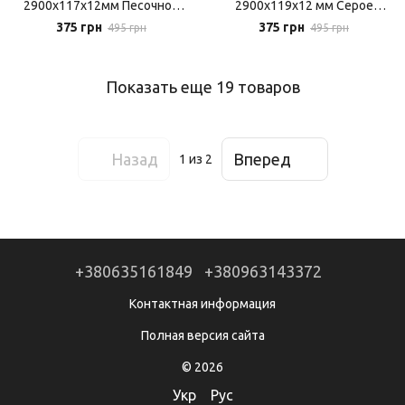
2900х117х12мм Песочное
2900х119х12 мм Серое
дерево на стену
дерево
375 грн
375 грн
495 грн
495 грн
Показать еще 19 товаров
Назад
Вперед
1
из 2
+380635161849
+380963143372
Контактная информация
Полная версия сайта
© 2026
Укр
Рус