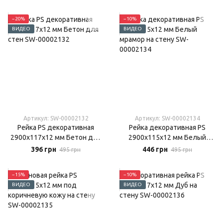
−20%
−10%
ВИДЕО
ВИДЕО
Артикул: SW-00002132
Артикул: SW-00002134
Рейка PS декоративная
Рейка декоративная PS
2900х117х12 мм Бетон для
2900х115х12 мм Белый
стен
мрамор на стену
396 грн
446 грн
495 грн
495 грн
−15%
−10%
ВИДЕО
ВИДЕО