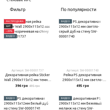
Фильтр
По популярности
РАСПРОДАЖА
ВИДЕО
ХИТ
−20%
ВИДЕО
Артикул: SW-00001737
Артикул: SW-00001740
Декоративная рейка Sticker
Рейка PS декоративная
Wall 2900х115х12 мм темно-
2900х115х12 мм светло-
коричневая на стену
серый дуб на стену
396 грн
495 грн
495 грн
ВИДЕО
ВИДЕО