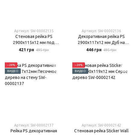
Артикул: SW-00002135
Артикул: SW-00002136
Стеновая рейка PS
Декоративная рейка PS
2900х115х12 мм под
2900х117х12 мм Дуб на
коричневую кожу на стену
стену
421 грн
446 грн
495 грн
495 грн
−24%
−24%
ВИДЕО
ВИДЕО
Артикул: SW-00002137
Артикул: SW-00002142
Рейка PS декоративная
Стеновая рейка Sticker Wall