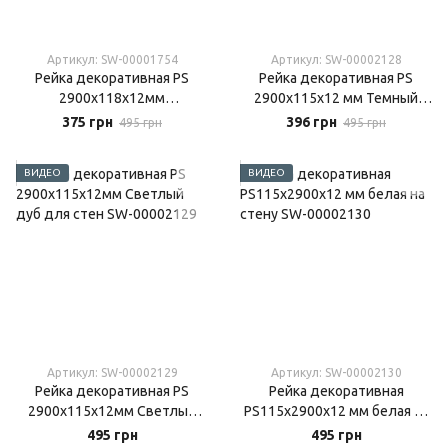
Артикул: SW-00001754
Артикул: SW-00002128
Рейка декоративная PS
Рейка декоративная PS
2900х118х12мм
2900х115х12 мм Темный
Шоколадный мрамор на
графит на стену
375 грн
396 грн
495 грн
495 грн
стену
ВИДЕО
ВИДЕО
Артикул: SW-00002129
Артикул: SW-00002130
Рейка декоративная PS
Рейка декоративная
2900х115х12мм Светлый
PS115х2900х12 мм белая на
дуб для стен
стену
495 грн
495 грн