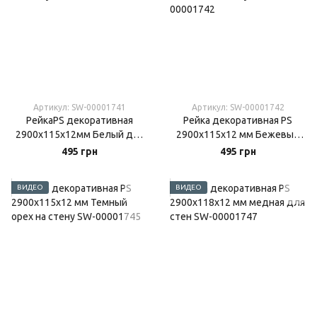
Артикул: SW-00001741
Артикул: SW-00001742
РейкаPS декоративная
Рейка декоративная PS
2900х115х12мм Белый дуб
2900х115х12 мм Бежевый
на стену
меланж на стену
495 грн
495 грн
ВИДЕО
ВИДЕО