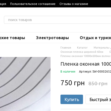
ация
Пользовательское соглашение
Отзывы о магазине
ские товары
Электротовары
Отдых и туриз
Главная
Каталог
Материалы 
Оконная пленка шириной 60см
О
Пленка оконная 10000х600мм волна (
Пленка оконная 1000
В наличии
Артикул: SW-0000265
750 грн
850 грн
Купить
Быстрый з