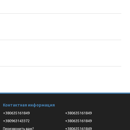
Контактная информация
+380635161849
+380635161849
+380963143372
+380635161849
+380635161849
Перезвонить вам?