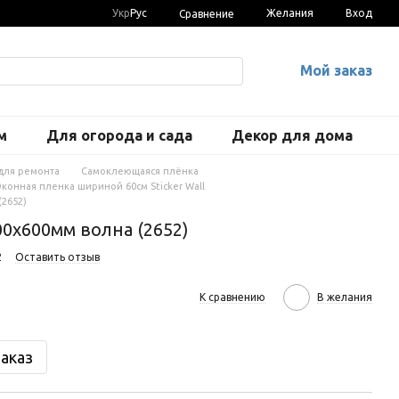
Укр
Рус
Желания
Вход
Сравнение
Мой заказ
м
Для огорода и сада
Декор для дома
для ремонта
Самоклеющаяся плёнка
конная пленка шириной 60см Sticker Wall
2652)
0х600мм волна (2652)
2
Оставить отзыв
К сравнению
В желания
аказ