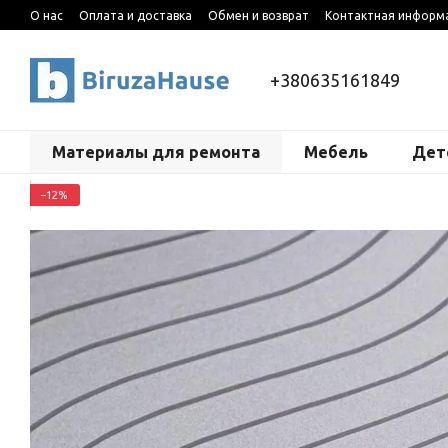
Перейти к основному контенту
О нас
Оплата и доставка
Обмен и возврат
Контактная информ
+380635161849
Материалы для ремонта
Мебель
Дет
−12%