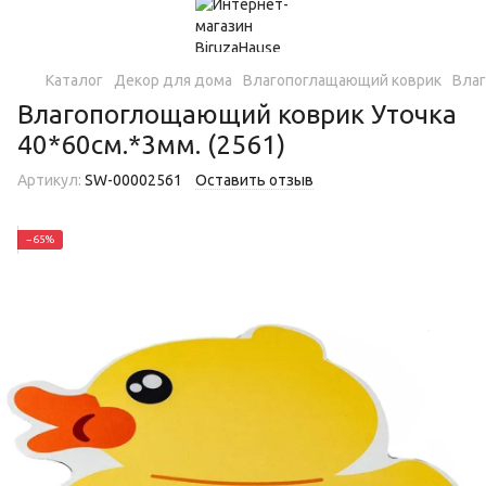
Каталог
Декор для дома
Влагопоглащающий коврик
Влаг
Влагопоглощающий коврик Уточка
40*60см.*3мм. (2561)
Артикул:
SW-00002561
Оставить отзыв
−65%