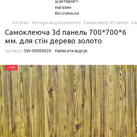
Каталог
Матеріали для ремонту
Самоклеючі 3D панелі
Са
Самоклеюча 3d панель 700*700*6
мм. для стін дерево золото
Артикул:
SW-00000020
Написати відгук
−15%