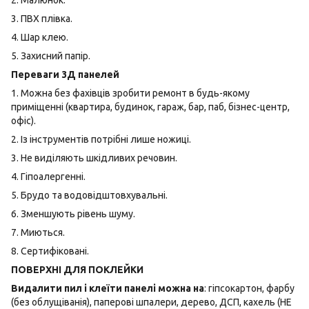
2. Малюнок.
3. ПВХ плівка.
4. Шар клею.
5. Захисний папір.
Переваги 3Д панелей
1. Можна без фахівців зробити ремонт в будь-якому
приміщенні (квартира, будинок, гараж, бар, паб, бізнес-центр,
офіс).
2. Із інструментів потрібні лише ножиці.
3. Не виділяють шкідливих речовин.
4. Гіпоалергенні.
5. Брудо та водовідштовхувальні.
6. Зменшують рівень шуму.
7. Миються.
8. Сертифіковані.
ПОВЕРХНІ ДЛЯ ПОКЛЕЙКИ
Видалити пил і клеїти панелі можна на
: гіпсокартон, фарбу
(без облущіванія), паперові шпалери, дерево, ДСП, кахель (НЕ