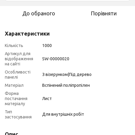
До обраного
Порівняти
Характеристики
Кількість
1000
Артикул для
відображення
SW-00000020
на сайті
Особливості
З візерунком|Під дерево
панелі
Матеріал
Вспінений поліпропілен
Форма
постачання
Лист
матеріалу
Тип
Для внутрішніх робіт
застосування
Опис