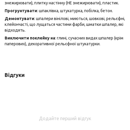
знежирювати), плитку настінну (НЕ знежирювати), пластик.
Прогрунтувати
: шпаклівка, штукатурка, побілка, бетон.
Демонтувати
: шпалери вінілові, миються, шовкові, рельєфні,
клейончасті, що лущаться частини фарби, шматки шпалер, які
відходять.
Виключити поклейку на
: глині, сучасних видах шпалер (крім
паперових), декоративної рельєфної штукатурки.
Відгуки
Додайте перший відгук