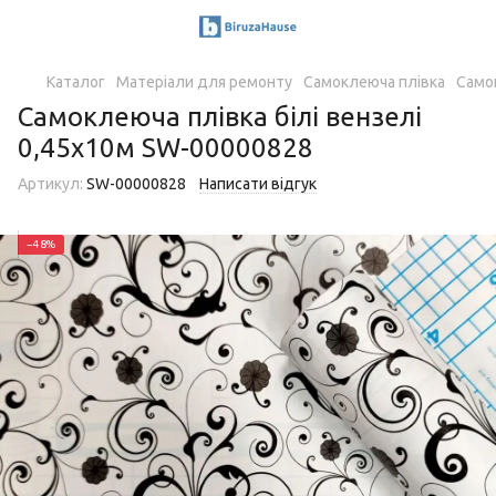
Каталог
Матеріали для ремонту
Самоклеюча плівка
Само
Самоклеюча плівка білі вензелі
0,45х10м SW-00000828
Артикул:
SW-00000828
Написати відгук
−48%