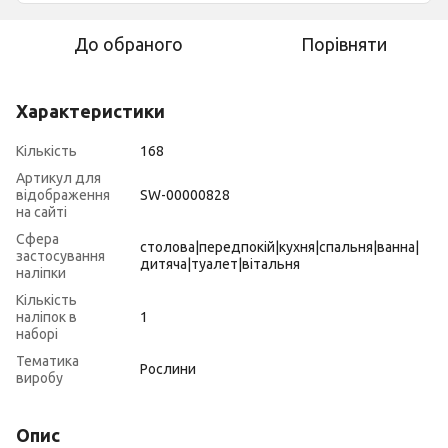
До обраного
Порівняти
Характеристики
Кількість
168
Артикул для
відображення
SW-00000828
на сайті
Сфера
столова|передпокій|кухня|спальня|ванна|
застосування
дитяча|туалет|вітальня
наліпки
Кількість
наліпок в
1
наборі
Тематика
Рослини
виробу
Опис