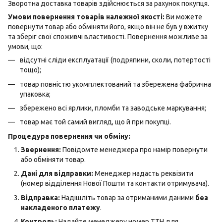
Зворотна доставка товарів здійснюється за рахунок покупця.
Умови повернення товарів належної якості:
Ви можете
повернути товар або обміняти його, якщо він не був у вжитку
та зберіг свої споживчі властивості. Повернення можливе за
умови, що:
відсутні сліди експлуатації (подряпини, сколи, потертості
тощо);
товар повністю укомплектований та збережена фабрична
упаковка;
збережено всі ярлики, пломби та заводське маркування;
товар має той самий вигляд, що й при покупці.
Процедура повернення чи обміну:
Звернення:
Повідомте менеджера про намір повернути
або обміняти товар.
Дані для відправки:
Менеджер надасть реквізити
(номер відділення Нової Пошти та контакти отримувача).
Відправка:
Надішліть товар за отриманими даними
без
накладеного платежу
.
Контроль:
Надайте менеджеру номер ТТН для