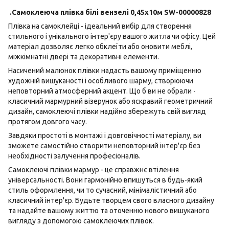
.Самоклеюча плівка білі вензелі 0,45х10м SW-00000828
Плівка на самоклейці - ідеальний вибір для створення
стильного і унікального інтер'єру вашого житла чи офісу. Цей
матеріал дозволяє легко обклеїти або оновити меблі,
міжкімнатні двері та декоративні елементи.
Насичений малюнок плівки надасть вашому приміщенню
художній вишуканості і особливого шарму, створюючи
неповторний атмосферний акцент. Що б ви не обрали -
класичний мармурний візерунок або яскравий геометричний
дизайн, самоклеючі плівки надійно збережуть свій вигляд
протягом довгого часу.
Завдяки простоті в монтажі і довговічності матеріалу, ви
зможете самостійно створити неповторний інтер'єр без
необхідності залучення професіоналів.
Самоклеючі плівки мармур - це справжнє втілення
універсальності. Вони гармонійно впишуться в будь-який
стиль оформлення, чи то сучасний, мінімалістичний або
класичний інтер'єр. Будьте творцем свого власного дизайну
та надайте вашому життю та оточенню нового вишуканого
вигляду з допомогою самоклеючих плівок.