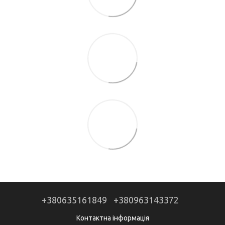
+380635161849
+380963143372
Контактна інформація