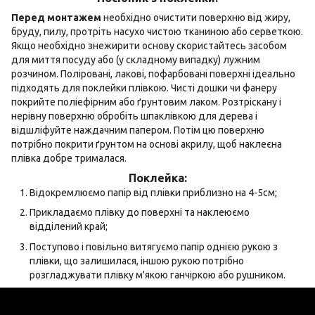
Перед монтажем
необхідно очистити поверхню від жиру,
бруду, пилу, протріть насухо чистою тканиною або серветкою.
Якщо необхідно знежирити основу скористайтесь засобом
для миття посуду або (у складному випадку) лужним
розчином. Поліровані, лакові, пофарбовані поверхні ідеально
підходять для поклейки плівкою. Чисті дошки чи фанеру
покрийте поліефірним або ґрунтовим лаком. Розтріскану і
нерівну поверхню обробіть шпаклівкою для дерева і
відшліфуйте наждачним папером. Потім цю поверхню
потрібно покрити ґрунтом на основі акрилу, щоб наклеєна
плівка добре трималася.
Поклейка:
Відокремлюємо папір від плівки приблизно на 4-5см;
Прикладаємо плівку до поверхні та наклеюємо
відділений край;
Поступово і повільно витягуємо папір однією рукою з
плівки, що залишилася, іншою рукою потрібно
розгладжувати плівку м'якою ганчіркою або рушником.