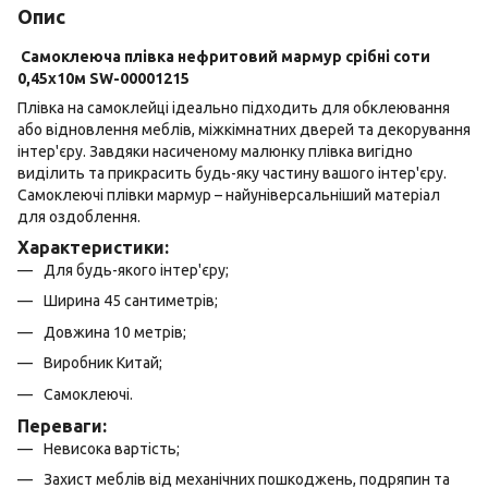
Опис
Самоклеюча плівка нефритовий мармур срібні соти
0,45х10м SW-00001215
Плівка на самоклейці ідеально підходить для обклеювання
або відновлення меблів, міжкімнатних дверей та декорування
інтер'єру. Завдяки насиченому малюнку плівка вигідно
виділить та прикрасить будь-яку частину вашого інтер'єру.
Самоклеючі плівки мармур – найуніверсальніший матеріал
для оздоблення.
Характеристики:
Для будь-якого інтер'єру;
Ширина 45 сантиметрів;
Довжина 10 метрів;
Виробник Китай;
Самоклеючі.
Переваги:
Невисока вартість;
Захист меблів від механічних пошкоджень, подряпин та