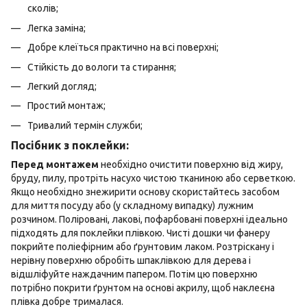
сколів;
Легка заміна;
Добре клеїться практично на всі поверхні;
Стійкість до вологи та стирання;
Легкий догляд;
Простий монтаж;
Тривалий термін служби;
Посібник з поклейки:
Перед монтажем
необхідно очистити поверхню від жиру,
бруду, пилу, протріть насухо чистою тканиною або серветкою.
Якщо необхідно знежирити основу скористайтесь засобом
для миття посуду або (у складному випадку) лужним
розчином. Поліровані, лакові, пофарбовані поверхні ідеально
підходять для поклейки плівкою. Чисті дошки чи фанеру
покрийте поліефірним або ґрунтовим лаком. Розтріскану і
нерівну поверхню обробіть шпаклівкою для дерева і
відшліфуйте наждачним папером. Потім цю поверхню
потрібно покрити ґрунтом на основі акрилу, щоб наклеєна
плівка добре трималася.