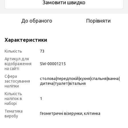
Замовити швидко
До обраного
Порівняти
Характеристики
Кількість
73
Артикул для
відображення
SW-00001215
на сайті
Сфера
столова|передпокій|кухня|спальня|ванна|
застосування
дитяча|туалет|вітальня
наліпки
Кількість
наліпок в
1
наборі
Тематика
Геометричні візерунки, клітинка
виробу