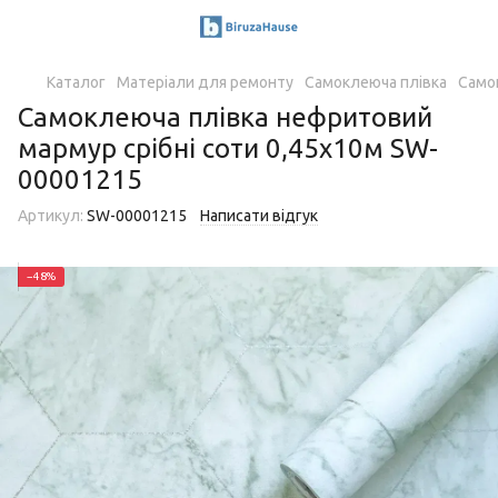
Каталог
Матеріали для ремонту
Самоклеюча плівка
Само
Самоклеюча плівка нефритовий
мармур срібні соти 0,45х10м SW-
00001215
Артикул:
SW-00001215
Написати відгук
−48%