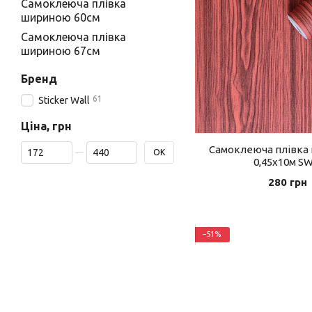
Самоклеюча плівка
шириною 60см
Самоклеюча плівка
шириною 67см
Бренд
61
Sticker Wall
Ціна, грн
Від Ціна, грн
До Ціна, грн
Самоклеюча плівка
ОК
0,45х10м S
280 грн
−51%