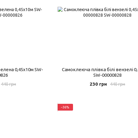
елена 0,45х10м SW-
Самоклеюча плівка білі вензелі 0
0826
SW-00000828
230 грн
440 грн
440 грн
−36%