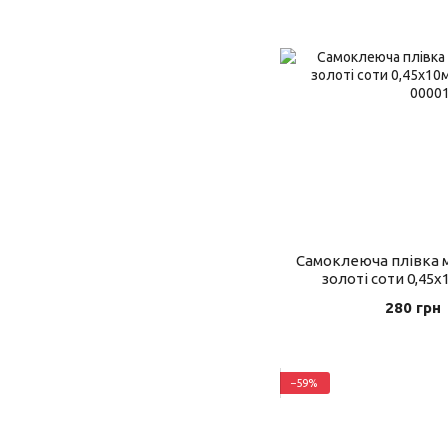
Самоклеюча плівка 
золоті соти 0,45
280 грн
−59%