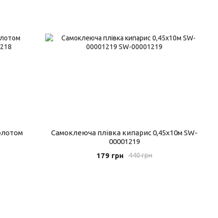
олотом
Самоклеюча плівка кипарис 0,45х10м SW-
00001219
179 грн
440 грн