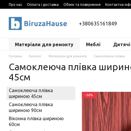
Перейти до основного контенту
Про нас
Оплата і доставка
Обмін та повернення
Контактна інф
+380635161849
Матеріали для ремонту
Меблі
Дитячі
Головна
Каталог
Матеріали для ремонту
Самоклеюча плівка
Самоклеюча плівка шири
45см
Самоклеюча плівка
−36%
шириною 45см
Самоклеюча плівка
шириною 90см
Віконна плівка шириною
60см