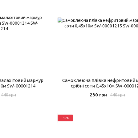
малахітовий мармур
Самоклеюча плівка нефритовий 
х10м SW-00001214
срібні соти 0,45х10м SW-00001
230 грн
440 грн
440 грн
−59%