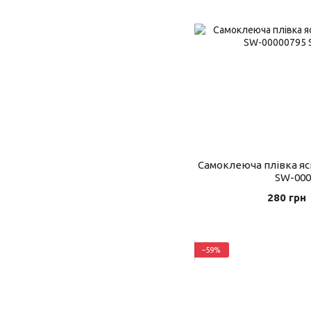
Самоклеюча плівка яс
SW-000
280 грн
−59%