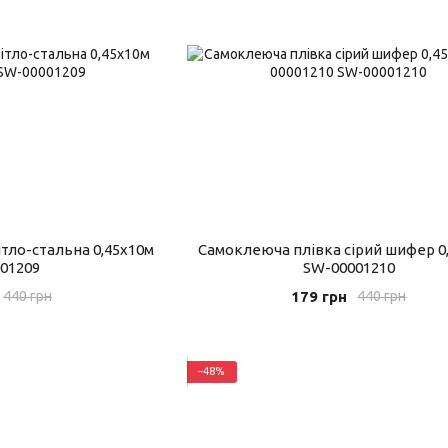
тло-стальна 0,45х10м
Самоклеюча плівка сірий шифер 0
01209
SW-00001210
179 грн
440 грн
440 грн
−48%