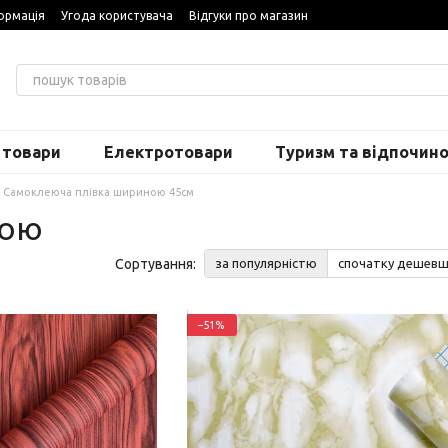
ормація
Угода користувача
Відгуки про магазин
 товари
Електротовари
Туризм та відпочин
Самоклеюча плівка шириною 45см
ною
Сортування:
за популярністю
спочатку дешев
−51%