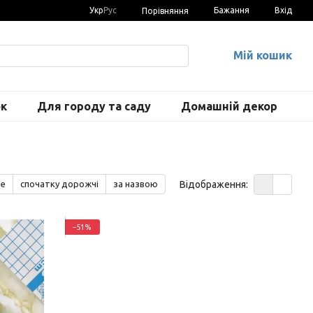
Укр
Рус
Бажання
Вхід
Порівняння
Мій кошик
ок
Для городу та саду
Домашній декор
Відображення:
ше
спочатку дорожчі
за назвою
−51%