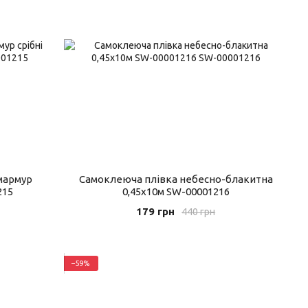
мармур
Самоклеюча плівка небесно-блакитна
215
0,45х10м SW-00001216
179 грн
440 грн
−59%