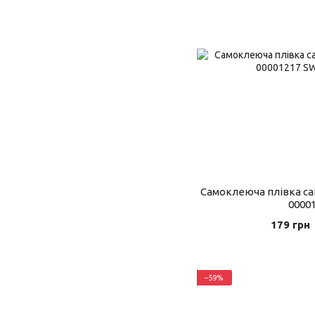
Самоклеюча плівка са
0000
179 грн
−59%