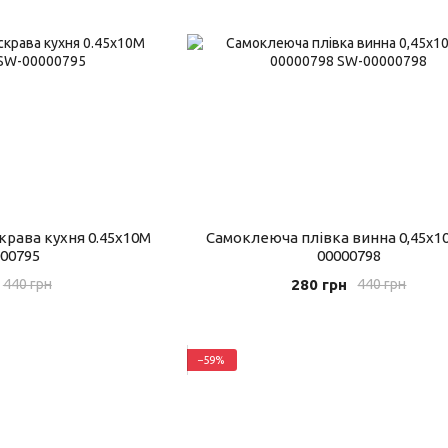
крава кухня 0.45х10M
Самоклеюча плівка винна 0,45х1
00795
00000798
280 грн
440 грн
440 грн
−59%