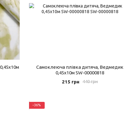
0,45х10м
Самоклеюча плівка дитяча, Ведмедик
0,45х10м SW-00000818
215 грн
440 грн
−36%