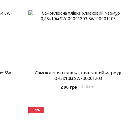
0м SW-
Самоклеюча плівка оливковий мармур
0,45х10м SW-00001203
280 грн
440 грн
−59%