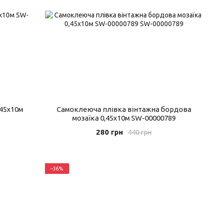
,45х10м
Самоклеюча плівка вінтажна бордова
мозаїка 0,45х10м SW-00000789
280 грн
440 грн
−36%