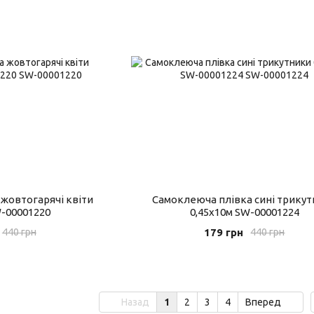
жовтогарячі квіти
Самоклеюча плівка сині трику
W-00001220
0,45х10м SW-00001224
179 грн
440 грн
440 грн
Назад
1
2
3
4
Вперед