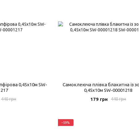
пфірова 0,45х10м SW-
Самоклеюча плівка блакитна із з
1217
0,45х10м SW-00001218
179 грн
440 грн
440 грн
−59%