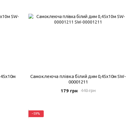
,45х10м
Самоклеюча плівка білий дим 0,45х10м SW-
00001211
179 грн
440 грн
−59%