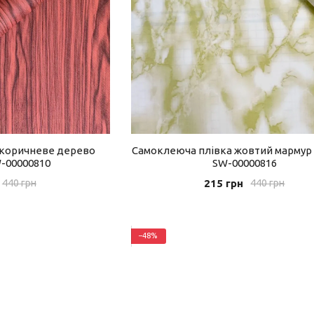
 коричневе дерево
Самоклеюча плівка жовтий мармур 
W-00000810
SW-00000816
215 грн
440 грн
440 грн
−48%