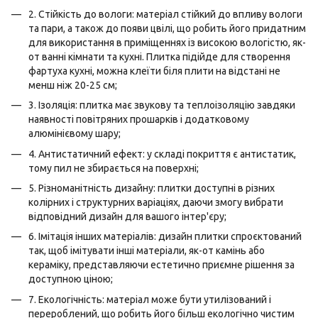
2. Стійкість до вологи: матеріал стійкий до впливу вологи
та пари, а також до появи цвілі, що робить його придатним
для використання в приміщеннях із високою вологістю, як-
от ванні кімнати та кухні. Плитка підійде для створення
фартуха кухні, можна клеїти біля плити на відстані не
менш ніж 20-25 см;
3. Ізоляція: плитка має звукову та теплоізоляцію завдяки
наявності повітряних прошарків і додатковому
алюмінієвому шару;
4. Антистатичний ефект: у складі покриття є антистатик,
тому пил не збирається на поверхні;
5. Різноманітність дизайну: плитки доступні в різних
колірних і структурних варіаціях, даючи змогу вибрати
відповідний дизайн для вашого інтер'єру;
6. Імітація інших матеріалів: дизайн плитки спроєктований
так, щоб імітувати інші матеріали, як-от камінь або
кераміку, представляючи естетично приємне рішення за
доступною ціною;
7. Екологічність: матеріал може бути утилізований і
перероблений, що робить його більш екологічно чистим