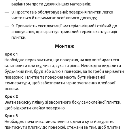
варіантом проти деяких інших матеріалів;
8. Простота в обслуговуванні: поверхня плитки легко
чиститься й не вимагає особливого догляду;
9. Тривалість експлуатації: матеріал міцний і стійкий до
зношування, що гарантує тривалий термін експлуатації
плитки.
Монтаж
Крок 1
Необхідно переконатися, що поверхня, на яку ви збираєтеся
встановити плитку, чиста, суха та рівна. Необхідно видалити
будь-який пил, бруд або олію з поверхні, за потреби вирівняти
поверхню. Плитка та поверхня мають бути кімнатної
температури, щоб забезпечити гарне зчеплення клейової
основи.
Крок 2
Зняти захисну плівку зі зворотного боку самоклейної плитки,
щоб відкрити клейку поверхню.
Крок 3
Необхідно почати встановлення з одного кута й акуратно
притиснути плитку до поверхні, стежачи за тим, щоб плитка