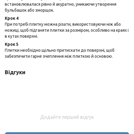
встановлювалася рівно й акуратно, уникаючи утворення
бульбашок або зморщок.
Крок 4
При потребі плитку можна різати, використовуючи ніж або
ножиці, щоб підганяти плитки за розміром, особливо на краях і
в кутах поверхні.
Крок 5
Плитки необхідно щільно притискати до поверхні, щоб
забезпечити гарне зчеплення між плиткою й основою.
Відгуки
Додайте перший відгук