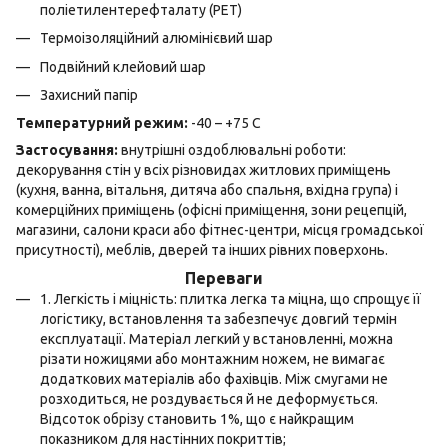
поліетилентерефталату (PET)
Термоізоляційний алюмінієвий шар
Подвійний клейовий шар
Захисний папір
Температурний режим:
-40 – +75 С
Застосування:
внутрішні оздоблювальні роботи:
декорування стін у всіх різновидах житлових приміщень
(кухня, ванна, вітальня, дитяча або спальня, вхідна група) і
комерційних приміщень (офісні приміщення, зони рецепцій,
магазини, салони краси або фітнес-центри, місця громадської
присутності), меблів, дверей та інших рівних поверхонь.
Переваги
1. Легкість і міцність: плитка легка та міцна, що спрощує її
логістику, встановлення та забезпечує довгий термін
експлуатації. Матеріал легкий у встановленні, можна
різати ножицями або монтажним ножем, не вимагає
додаткових матеріалів або фахівців. Між смугами не
розходиться, не роздувається й не деформується.
Відсоток обрізу становить 1%, що є найкращим
показником для настінних покриттів;