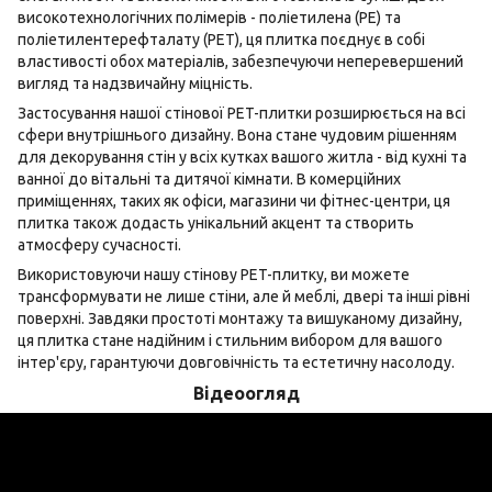
високотехнологічних полімерів - поліетилена (PE) та
поліетилентерефталату (PET), ця плитка поєднує в собі
властивості обох матеріалів, забезпечуючи неперевершений
вигляд та надзвичайну міцність.
Застосування нашої стінової PET-плитки розширюється на всі
сфери внутрішнього дизайну. Вона стане чудовим рішенням
для декорування стін у всіх кутках вашого житла - від кухні та
ванної до вітальні та дитячої кімнати. В комерційних
приміщеннях, таких як офіси, магазини чи фітнес-центри, ця
плитка також додасть унікальний акцент та створить
атмосферу сучасності.
Використовуючи нашу стінову PET-плитку, ви можете
трансформувати не лише стіни, але й меблі, двері та інші рівні
поверхні. Завдяки простоті монтажу та вишуканому дизайну,
ця плитка стане надійним і стильним вибором для вашого
інтер'єру, гарантуючи довговічність та естетичну насолоду.
Відеоогляд