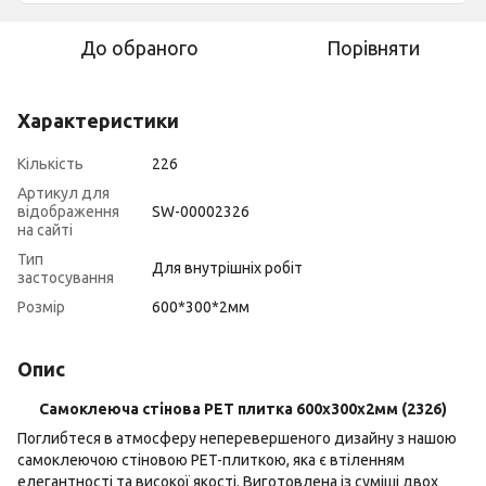
До обраного
Порівняти
Характеристики
Кількість
226
Артикул для
відображення
SW-00002326
на сайті
Тип
Для внутрішніх робіт
застосування
Розмір
600*300*2мм
Опис
Самоклеюча стінова PET плитка 600х300х2мм (2326)
Поглибтеся в атмосферу неперевершеного дизайну з нашою
самоклеючою стіновою PET-плиткою, яка є втіленням
елегантності та високої якості. Виготовлена із суміші двох