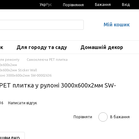
Укр
Рус
Бажання
Вхід
Порівняння
Мій кошик
ок
Для городу та саду
Домашній декор
для ремонту
Самоклеюча PET плитка
00х600х2мм
х600х2мм Sticker Wall
лоні 3000х600х2мм SW-00002636
PET плитка у рулоні 3000х600х2мм SW-
36
Написати відгук
Порівняти
В бажання
 швидко