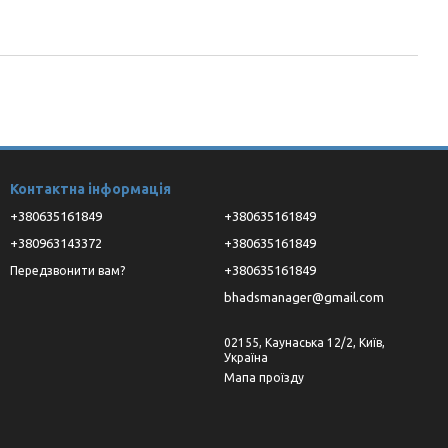
Контактна інформація
+380635161849
+380635161849
+380963143372
+380635161849
+380635161849
Передзвонити вам?
bhadsmanager@gmail.com
02155, Каунаська 12/2, Київ,
Україна
Мапа проїзду