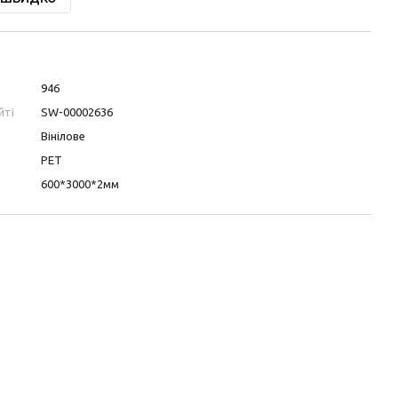
946
йті
SW-00002636
Вінілове
PET
600*3000*2мм