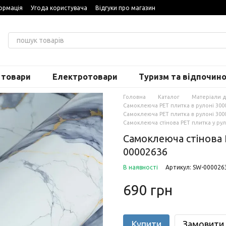
ормація
Угода користувача
Відгуки про магазин
 товари
Електротовари
Туризм та відпочин
Головна
Каталог
Матеріали 
Самоклеюча PET плитка в рулоні 30
Самоклеюча PET плитка в рулоні 3000
Самоклеюча стінова PET плитка у ру
Самоклеюча стінова 
00002636
В наявності
Артикул: SW-000026
690 грн
Купити
Замовити