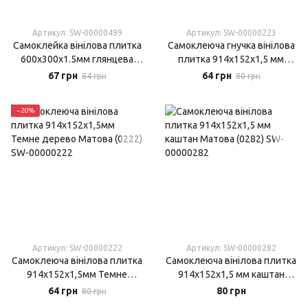
Артикул: SW-00000499
Артикул: SW-00000223
Самоклейка вінілова плитка
Самоклеюча гнучка вінілова
600х300х1.5мм глянцева
плитка 914х152х1,5 мм
(0499)
Мозаїка Матова (0223)
67 грн
64 грн
84 грн
80 грн
−20%
Артикул: SW-00000222
Артикул: SW-00000282
Самоклеюча вінілова плитка
Самоклеюча вінілова плитка
914х152х1,5мм Темне
914х152х1,5 мм каштан
дерево Матова (0222)
Матова (0282)
64 грн
80 грн
80 грн