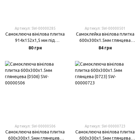
Артикул: SW-00000285
Артикул: SW-00000501
Самоклеюча вінілова плитка
Самоклейка вінілова плитка
914х152х1,5 мм під
600х300х1.5мм глянцева
старовину матова (0285)
(0501)
80 грн
84 грн
Артикул: SW-00000506
Артикул: SW-00000723
Самоклеюча вінілова плитка
Самоклеюча вінілова плитка
600х300х1.5мм глянецева
600х300х1.5мм глянцева