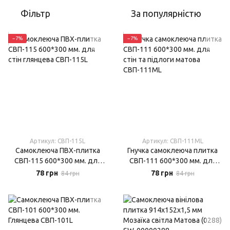
Фільтр
За популярністю
−7%
−7%
Артикул: СВП-115L
Артикул: СВП-111МL
Самоклеюча ПВХ-плитка
Гнучка самоклеюча плитка
СВП-115 600*300 мм. для
СВП-111 600*300 мм. для
стін глянцева
стін та підлоги матова
78 грн
78 грн
84 грн
84 грн