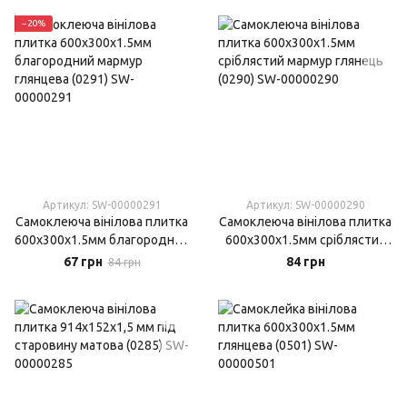
−20%
Артикул: SW-00000291
Артикул: SW-00000290
Самоклеюча вінілова плитка
Самоклеюча вінілова плитка
600х300х1.5мм благородний
600х300х1.5мм сріблястий
мармур глянцева (0291)
мармур глянець (0290)
67 грн
84 грн
84 грн