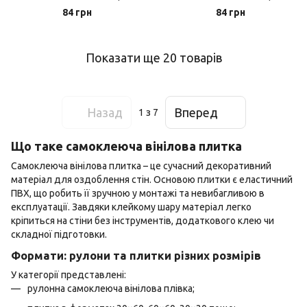
(0506)
(0723)
84 грн
84 грн
Показати ще 20 товарів
Назад
Вперед
1
з 7
Що таке самоклеюча вінілова плитка
Самоклеюча вінілова плитка – це сучасний декоративний
матеріал для оздоблення стін. Основою плитки є еластичний
ПВХ, що робить її зручною у монтажі та невибагливою в
експлуатації. Завдяки клейкому шару матеріал легко
кріпиться на стіни без інструментів, додаткового клею чи
складної підготовки.
Формати: рулони та плитки різних розмірів
У категорії представлені:
рулонна самоклеюча вінілова плівка;