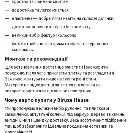
простий та швидкий монтаж;
водостійка та легко миється;
еластична — добре лягає навіть на складні ділянки;
дозволяє оновити інтер’єр без ремонту;
великий вибір фактур і кольорів;
бюджетний спосіб отримати ефект натуральних
матеріалів.
Монтаж та рекомендації
Для встановлення достатньо очистити і знежирити
поверхню, після чого приклеїти плитку та розгладити її.
Важливо монтувати лише на сухі та рівні стіни.
Матеріал не підходить для теплої підлоги та не
використовується на підлогових поверхнях.
Чому варто купити у Biruza Hause
Ми пропонуємо великий вибір рулонної та плиткової
самоклейки, актуальні колекції під мармур, дерево та камінь,
вигідні ціни та швидку доставку. Весь асортимент підібраний
так, щоб забезпечити ідеальне поєднання естетики та
довговічності.