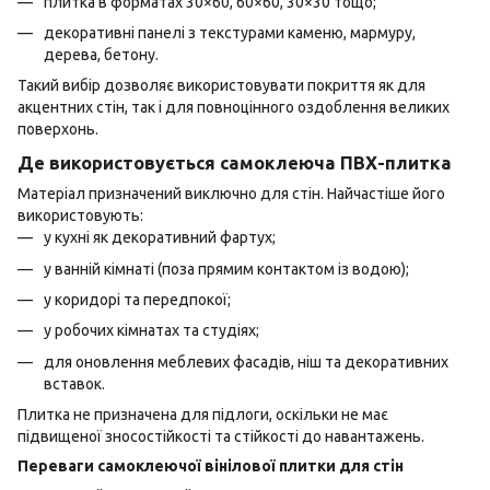
плитка в форматах 30×60, 60×60, 30×30 тощо;
декоративні панелі з текстурами каменю, мармуру,
дерева, бетону.
Такий вибір дозволяє використовувати покриття як для
акцентних стін, так і для повноцінного оздоблення великих
поверхонь.
Де використовується самоклеюча ПВХ-плитка
Матеріал призначений виключно для стін. Найчастіше його
використовують:
у кухні як декоративний фартух;
у ванній кімнаті (поза прямим контактом із водою);
у коридорі та передпокої;
у робочих кімнатах та студіях;
для оновлення меблевих фасадів, ніш та декоративних
вставок.
Плитка не призначена для підлоги, оскільки не має
підвищеної зносостійкості та стійкості до навантажень.
Переваги самоклеючої вінілової плитки для стін