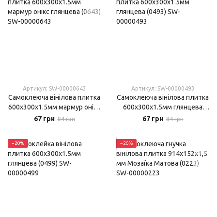
Артикул: SW-00000643
Артикул: SW-00000493
Самоклеюча вінілова плитка
Самоклеюча вінілова плитка
600х300х1.5мм мармур онікс
600х300х1.5мм глянцева
глянцева (0643)
(0493)
67 грн
67 грн
84 грн
84 грн
−20%
−20%