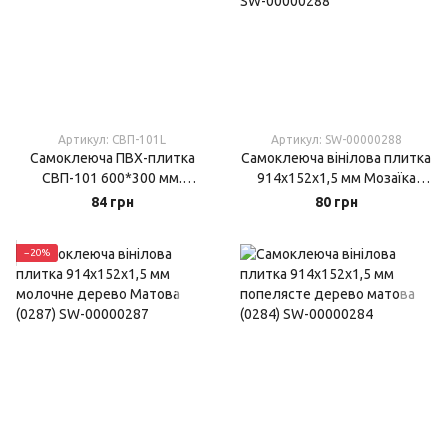
Артикул: СВП-101L
Артикул: SW-00000288
Самоклеюча ПВХ-плитка
Самоклеюча вінілова плитка
СВП-101 600*300 мм.
914х152х1,5 мм Мозаїка
Глянцева
світла Матова (0288)
84 грн
80 грн
−20%