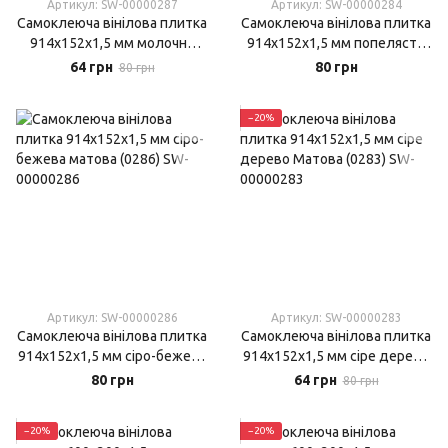
Артикул: SW-00000287
Артикул: SW-00000284
Самоклеюча вінілова плитка
Самоклеюча вінілова плитка
914х152х1,5 мм молочне
914х152х1,5 мм попелясте
дерево Матова (0287)
дерево матова (0284)
64 грн
80 грн
80 грн
−20%
Артикул: SW-00000286
Артикул: SW-00000283
Самоклеюча вінілова плитка
Самоклеюча вінілова плитка
914х152х1,5 мм сіро-бежева
914х152х1,5 мм сіре дерево
матова (0286)
Матова (0283)
80 грн
64 грн
80 грн
−20%
−20%