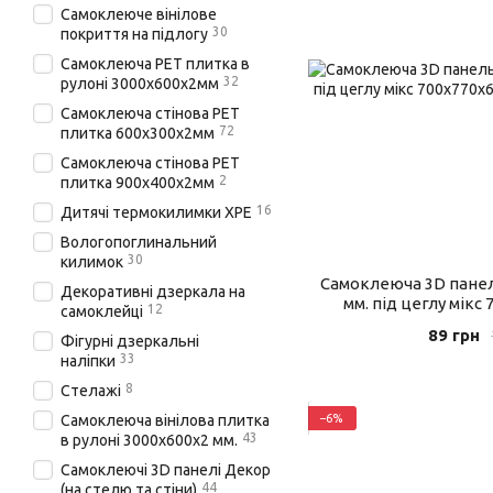
Самоклеюче вінілове
30
покриття на підлогу
Самоклеюча PET плитка в
32
рулоні 3000х600х2мм
Самоклеюча стінова PET
72
плитка 600х300х2мм
Самоклеюча стінова PET
2
плитка 900х400х2мм
16
Дитячі термокилимки XPE
Вологопоглинальний
30
килимок
Самоклеюча 3D панель
Декоративні дзеркала на
мм. під цеглу мікс 
12
самоклейці
89 грн
Фігурні дзеркальні
33
наліпки
8
Стелажі
−6%
Самоклеюча вінілова плитка
43
в рулоні 3000х600х2 мм.
Самоклеючі 3D панелі Декор
44
(на стелю та стіни)