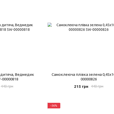
 дитяча, Ведмедик
Самоклеюча плівка зелена 0,45х1
W-00000818
00000826
215 грн
440 грн
440 грн
−36%