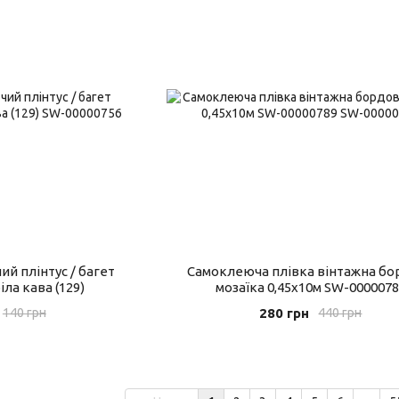
й плінтус / багет
Самоклеюча плівка вінтажна бо
іла кава (129)
мозаїка 0,45х10м SW-000007
280 грн
140 грн
440 грн