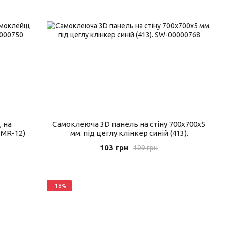
, на
Самоклеюча 3D панель на стіну 700x700x5
-MR-12)
мм. під цеглу клінкер синій (413).
103 грн
109 грн
−18%