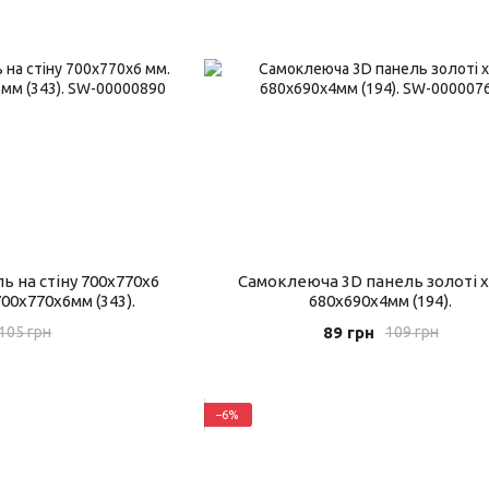
 на стіну 700x770x6
Самоклеюча 3D панель золоті х
700x770x6мм (343).
680x690x4мм (194).
89 грн
105 грн
109 грн
−6%