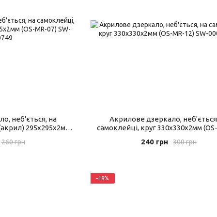
о, неб'ється, на
Акрилове дзеркало, неб'ється
(акрил) 295х295х2мм
самоклейці, круг 330х330х2мм (OS
R-07)
240 грн
260 грн
300 грн
−18%