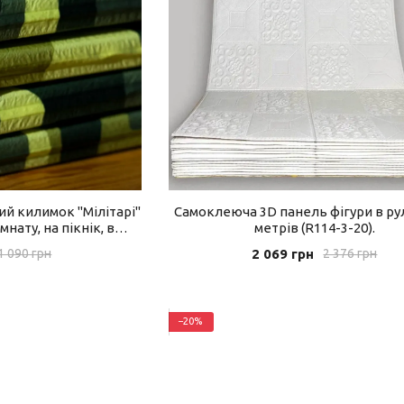
й килимок "Мілітарі"
Самоклеюча 3D панель фігури в рул
мнату, на пікнік, в
метрів (R114-3-20).
 (236)
2 069 грн
1 090 грн
2 376 грн
−20%