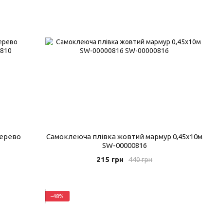
дерево
Самоклеюча плівка жовтий мармур 0,45х10м
SW-00000816
215 грн
440 грн
−48%