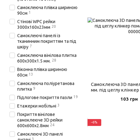
Самоклеюча плівка шириною
1
90см
Стінові WPC рейки
20
3000х160х23мм
Самоклеючі панелі із
тканинним покриттям та під
7
шкіру
Самоклеюча вінілова плитка
28
600х300х1.5 мм.
Віконна плівка шириною
13
60см
Самоклеюча поліуретанова
Самоклеюча 3D панель
9
плитка
мм. під цеглу клінкер
19
Підлогове покриття пазли
103 грн
3
Етажерки мобільні
Покриття вінілове
самоклеюче 3D рейки
−6%
24
600х600х2.8мм
Самоклеючі 3D панелі
3
дитячі