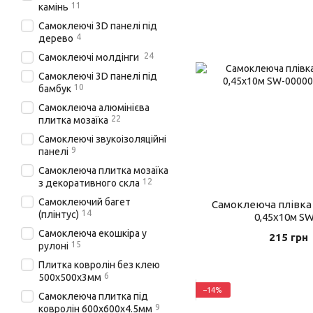
11
камінь
Самоклеючі 3D панелі під
4
дерево
24
Самоклеючі молдінги
Самоклеючі 3D панелі під
10
бамбук
Самоклеюча алюмінієва
22
плитка мозаїка
Самоклеючі звукоізоляційні
9
панелі
Самоклеюча плитка мозаїка
12
з декоративного скла
Самоклеючий багет
Самоклеюча плівка
14
(плінтус)
0,45х10м S
Самоклеюча екошкіра у
215 грн
15
рулоні
Плитка ковролін без клею
6
500х500х3мм
−14%
Самоклеюча плитка під
9
ковролін 600х600х4.5мм