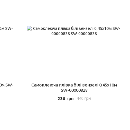
0м SW-
Самоклеюча плівка білі вензелі 0,45х10м
SW-00000828
230 грн
440 грн