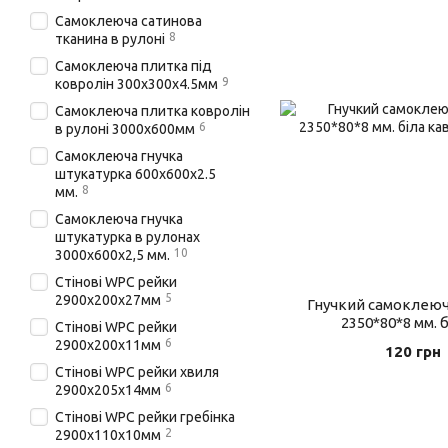
Самоклеюча сатинова
8
тканина в рулоні
Самоклеюча плитка під
9
ковролін 300х300х4.5мм
Самоклеюча плитка ковролін
6
в рулоні 3000х600мм
Самоклеюча гнучка
штукатурка 600х600х2.5
8
мм.
Самоклеюча гнучка
штукатурка в рулонах
10
3000х600х2,5 мм.
Стінові WPC рейки
5
2900х200х27мм
Гнучкий самоклеючи
2350*80*8 мм. б
Стінові WPC рейки
6
2900х200х11мм
120 грн
Стінові WPC рейки хвиля
6
2900х205х14мм
Стінові WPC рейки гребінка
2
2900х110х10мм