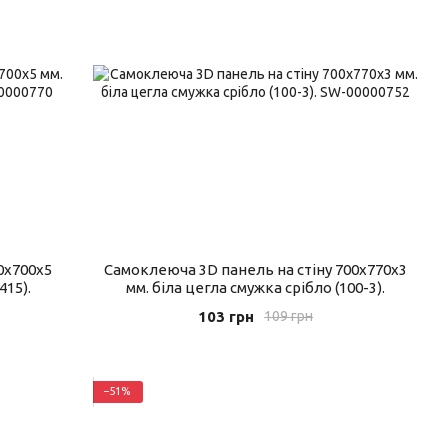
0x700x5
Самоклеюча 3D панель на стіну 700х770х3
415).
мм. біла цегла смужка срібло (100-3).
103 грн
109 грн
−51%