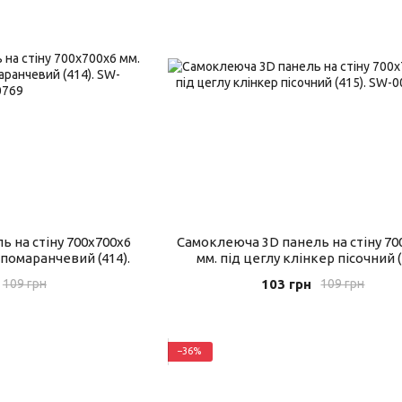
 на стіну 700x700x6
Самоклеюча 3D панель на стіну 70
 помаранчевий (414).
мм. під цеглу клінкер пісочний (
103 грн
109 грн
109 грн
−36%