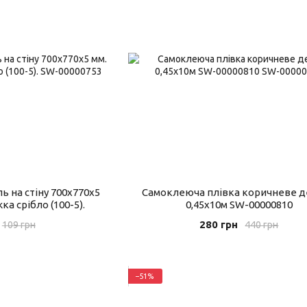
 на стіну 700х770х5
Самоклеюча плівка коричневе 
ка срібло (100-5).
0,45х10м SW-00000810
280 грн
109 грн
440 грн
−51%