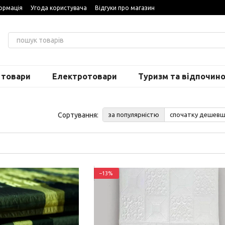
ормація
Угода користувача
Відгуки про магазин
 товари
Електротовари
Туризм та відпочин
Сортування:
за популярністю
спочатку дешев
−13%