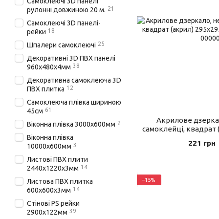
Самоклеючі 3D панелі
21
рулонні довжиною 20 м.
Самоклеючі 3D панелі-
18
рейки
25
Шпалери самоклеючі
Декоративні 3D ПВХ панелі
38
960х480х4мм
Декоративна самоклеюча 3D
12
ПВХ плитка
Самоклеюча плівка шириною
61
45см
Акрилове дзеркал
2
Віконна плівка 3000х600мм
самоклейці, квадрат 
Віконна плівка
(OS-M
221 грн
3
10000х600мм
Листові ПВХ плити
14
2440х1220х3мм
−15%
Листова ПВХ плитка
14
600х600х3мм
Стінові PS рейки
39
2900х122мм