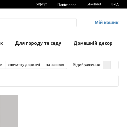
Укр
Рус
Бажання
Вхід
Порівняння
Мій кошик
ок
Для городу та саду
Домашній декор
Відображення:
ше
спочатку дорожчі
за назвою