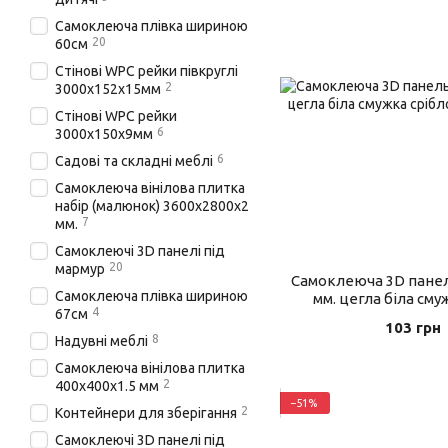
Самоклеюча плівка шириною
20
60см
Стінові WPC рейки півкруглі
2
3000х152х15мм
Стінові WPC рейки
6
3000х150х9мм
6
Садові та складні меблі
Самоклеюча вінілова плитка
набір (малюнок) 3600х2800х2
7
мм.
Самоклеючі 3D панелі під
20
мармур
Самоклеюча 3D панель
Самоклеюча плівка шириною
мм. цегла біла смуж
4
67см
103 грн
8
Надувні меблі
Самоклеюча вінілова плитка
2
400х400х1.5 мм
−51%
2
Контейнери для зберігання
Самоклеючі 3D панелі під