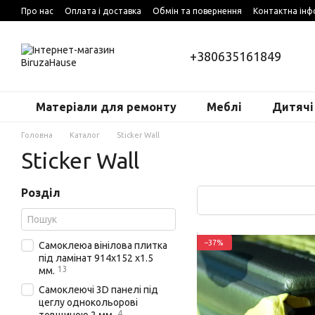
Перейти до основного контенту
Про нас
Оплата і доставка
Обмін та повернення
Контактна інф
+380635161849
Матеріали для ремонту
Меблі
Дитячі
Головна
Каталог
Sticker Wall
Sticker Wall
Розділ
−37%
Самоклеюа вінілова плитка
під ламінат 914х152 х1.5
13
мм.
Самоклеючі 3D панелі під
цеглу однокольорові
4