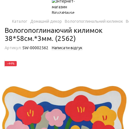
Каталог
Домашній декор
Вологопоглинальний килимок
В
Вологопоглинаючий килимок
38*58см.*3мм. (2562)
Артикул:
SW-00002562
Написати відгук
−44%