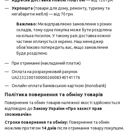
Адресна доставка Новою Поштою
— від 120 грн.
Укрпошта
(товари для дому, ремонту, туризму та
негабаритні меблі) — від 70 грн.
Важливо:
Ми відправляємо замовлення з різних
складів, тому одна покупка може бути розділена
на кілька посилок. У такому разі доставка кожної
частини оплачується окремо. Наш менеджер
обов’язково попередить вас, якщо замовлення
буде розділено.
При отриманні (накладений платіж)
Оплата на розрахунковий рахунок
UA223220010000026008340141176
Онлайн-оплата банківською карткою (monobank)
Політика повернення та обміну товарів
Повернення та обмін товарів належної якості здійснюється
відповідно до
Закону України «Про захист прав
споживачів»
.
Строки повернення та обміну:
Повернення та обмін
можливі протягом
14 днів
після отримання товару покупцем.