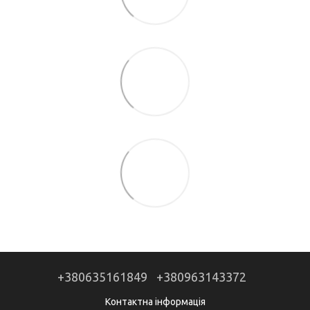
+380635161849
+380963143372
Контактна інформація