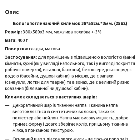
Опис
Вологопоглинаючий килимок 38*58см.*3мм. (2562)
Розмір:
380х580х3 мм, можлива похибка +-3%
Вага:
400 г
Поверхня:
гладка, матова
Застосування:
для приміщень з підвищеною вологістю (ванні
кімнати, кухні (як у вигляді напольного, так і у вигляді покриття
робочої поверхні), вітальні, балкони), безпосередньо поряд з
водою (басейни, душові кабіни), в місцях, де є запахи
(санвузли, лотки для тварин) та в зонах, де є великий ризик
ковзання (біля ванної чи душової кабіни).
Килимок складається з наступних шарів:
Декоративний шар із тканини наппа. Тканина наппа
виготовляється із синтетичних волокон, таких як
поліестер або нейлон. Наппа має високу міцність, добре
тримає форму і довго зберігає колір, при цьому тканина
м'яка, з приємною текстурою.
Основний шар з діатомового мулу – це гірська порода із