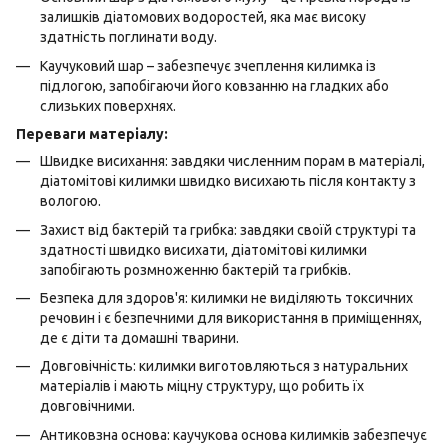
залишків діатомових водоростей, яка має високу
здатність поглинати воду.
Каучуковий шар – забезпечує зчеплення килимка із
підлогою, запобігаючи його ковзанню на гладких або
слизьких поверхнях.
Переваги матеріалу:
Швидке висихання: завдяки численним порам в матеріалі,
діатомітові килимки швидко висихають після контакту з
вологою.
Захист від бактерій та грибка: завдяки своїй структурі та
здатності швидко висихати, діатомітові килимки
запобігають розмноженню бактерій та грибків.
Безпека для здоров'я: килимки не виділяють токсичних
речовин і є безпечними для використання в приміщеннях,
де є діти та домашні тварини.
Довговічність: килимки виготовляються з натуральних
матеріалів і мають міцну структуру, що робить їх
довговічними.
Антиковзна основа: каучукова основа килимків забезпечує