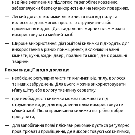
надійне зчеплення з підлогою та запобігає ковзанню,
забезпечуючи безпеку використання на мокрих поверхнях.
Легкий догляд: килимки легко чистяться від пилу та
волосся за допомогою простого струшування або
промивання водою. Для видалення жирних плям можна
використовувати мийний засіб.
Широке використання: діатомітові килимки підходять для
використання в різних приміщеннях, включаючи ванні
кімнати, кухні, вхідні двері, пральні та місця, де є домашні
тварини.
Рекомендації щодо догляду:
необхідно регулярно чистити килимки від пилу, волосся
та інших забруднень. Для цього можна використовувати
м'яку щітку або вологу тканинну серветку;
при необхідності килимки можна промивати під
струменем води, для видалення плям використовуйте
м'який засіб. Після промивання килимки потрібно добре
просушити;
для запобігання появі плісняви рекомендується регулярно
провітрювати приміщення, де використовуються килимки,