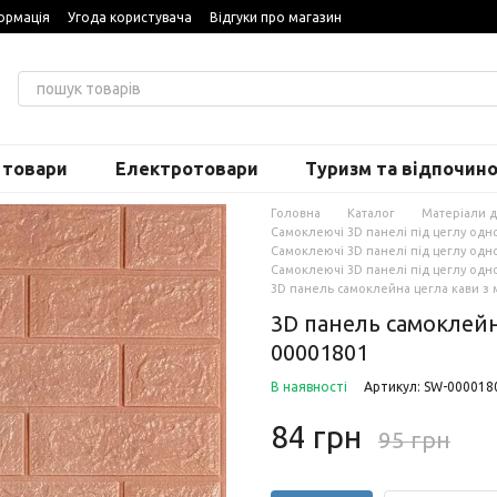
ормація
Угода користувача
Відгуки про магазин
 товари
Електротовари
Туризм та відпочин
Головна
Каталог
Матеріали 
Самоклеючі 3D панелі під цеглу одн
Самоклеючі 3D панелі під цеглу одн
Самоклеючі 3D панелі під цеглу одно
3D панель самоклейна цегла кави з
3D панель самоклейн
00001801
В наявності
Артикул: SW-000018
84 грн
95 грн