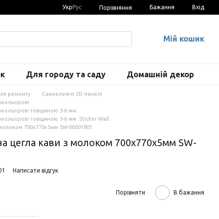
Укр
Рус
Бажання
Вхід
Порівняння
Мій кошик
ок
Для городу та саду
Домашній декор
для ремонту
Самоклеючі 3D панелі
окольорові
окольорові товщиною 5-6 мм.
кольорові товщиною 5-6 мм. Sticker Wall
 молоком 700х770х5мм SW-00001801
а цегла кави з молоком 700х770х5мм SW-
01
Написати відгук
Порівняти
В бажання