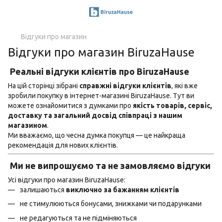
Відгуки про магазин
Відгуки про магазин BiruzaHause
Реальні відгуки клієнтів про BiruzaHause
На цій сторінці зібрані
справжні відгуки клієнтів
, які вже
зробили покупку в інтернет-магазині BiruzaHause. Тут ви
можете ознайомитися з думками про
якість товарів, сервіс,
доставку та загальний досвід співпраці з нашим
магазином
.
Ми вважаємо, що чесна думка покупця — це найкраща
рекомендація для нових клієнтів.
Ми не випрошуємо та не замовляємо відгуки
Усі відгуки про магазин BiruzaHause:
залишаються
виключно за бажанням клієнтів
не стимулюються бонусами, знижками чи подарунками
не редагуються та не підміняються