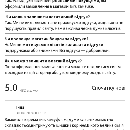
Так. Усі відгуки залишені
реальними покупцями
, які
оформили замовлення в магазині BiruzaHause.
Чи можна залишити негативний відгук?
Так. Ми не видаляємо та не приховуємо відгуки, якщо вони не
порушують правил сайту. Нам важлива чесна думка клієнтів.
Чи пропонує магазин бонуси за відгуки?
Ні. Ми
не мотивуємо клієнтів залишати відгуки
подарунками або знижками. Всі відгуки — добровільні.
Як я можу залишити власний відгук?
Після оформлення замовлення ви можете поділитися своїм
досвідом на цій сторінці або у відповідному розділі сайту.
5.0
Спочатку нові
482
відгуки
Інна
30.06.2026 в 13:03
Замовила каремати в камуфляжі,дуже класні,компактно
складаються,витримують шишки і коріння.В кого велика сімʼя