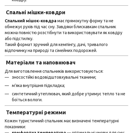
Спальні мішки-ковдри
Спальний мішок-ковдра
має прямокутну форму та не
обмежує рухів під час сну. Завдяки блискавкам спальник
можна повністю розстібнути та використовувати як ковдру
або підстилку.
Такий формат зручний для кемпінгу, дачі, тривалого
відпочинку на природі та сімейних подорожей.
Матеріали та наповнювач
Для виготовлення спальників використовуються:
зносостійкі водовідштовхувальні тканини;
м’яка внутрішня підкладка;
синтетичний утеплювач, який добре утримує тепло та не
боїться вологи.
Температурні режими
Кожен туристичний спальник має визначені температурні
показники:
комфортна температура
— оптимальні умови для сну;