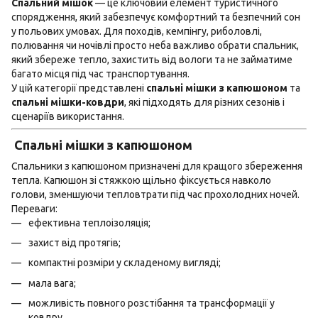
Спальний мішок
— це ключовий елемент туристичного
Кемпінгу
спорядження, який забезпечує комфортний та безпечний сон
у польових умовах. Для походів, кемпінгу, риболовлі,
полювання чи ночівлі просто неба важливо обрати спальник,
який збереже тепло, захистить від вологи та не займатиме
багато місця під час транспортування.
У цій категорії представлені
спальні мішки з капюшоном
та
спальні мішки-ковдри
, які підходять для різних сезонів і
сценаріїв використання.
Спальні мішки з капюшоном
Спальники з капюшоном призначені для кращого збереження
тепла. Капюшон зі стяжкою щільно фіксується навколо
голови, зменшуючи тепловтрати під час прохолодних ночей.
Переваги:
ефективна теплоізоляція;
захист від протягів;
компактні розміри у складеному вигляді;
мала вага;
можливість повного розстібання та трансформації у
ковдру.