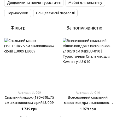
Дощовики та пончо туристичні
Меблі для кемпінгу
Термосумки
Сонцезахисні парасолі
Фільтр
За популярністю
Артикул: LU009
Артикул: LU-010
Спальний мішок (190+30)х75
Всесезонний спальний
см з капюшоном сірий LU009
мішок-ковдра з капюшоном
210х70 см Хакі LU-010 |
1 739 грн
1 979 грн
Туристичний Спальник для