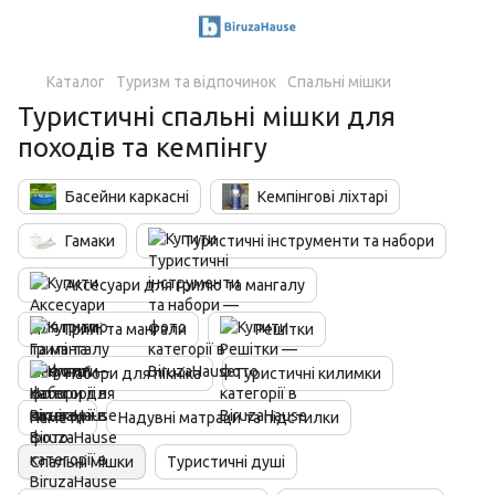
Каталог
Туризм та відпочинок
Спальні мішки
Туристичні спальні мішки для
походів та кемпінгу
Басейни каркасні
Кемпінгові ліхтарі
Гамаки
Туристичні інструменти та набори
Аксесуари для грилю та мангалу
Грилі та мангали
Решітки
Набори для пікніка
Туристичні килимки
Намети
Надувні матраци та підстилки
Спальні мішки
Туристичні душі