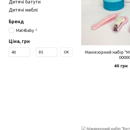
Дитячі батути
Дитячі меблі
Бренд
4
Mat4baby
Ціна, грн
Від Ціна, грн
До Ціна, грн
Манікюрний набір "
ОК
0000
40 грн