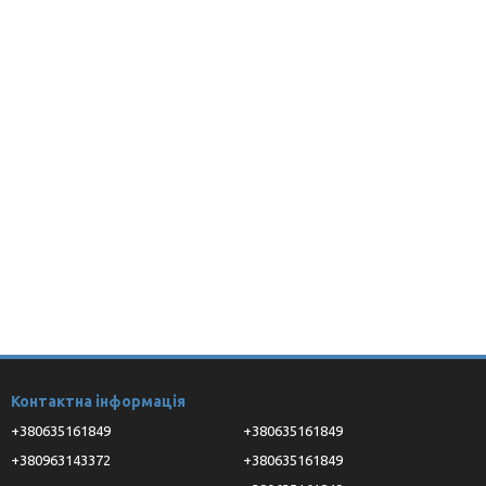
Контактна інформація
+380635161849
+380635161849
+380963143372
+380635161849