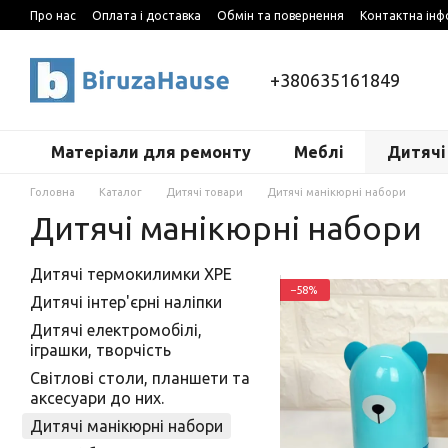
Перейти до основного контенту
Про нас
Оплата і доставка
Обмін та повернення
Контактна інф
+380635161849
Матеріали для ремонту
Меблі
Дитячі
Головна
Каталог
Дитячі товари
Дитячі манікюрні набори
Дитячі манікюрні набори
Дитячі термокилимки XPE
−58%
Дитячі інтер'єрні наліпки
Дитячі електромобілі,
іграшки, творчість
Світлові столи, планшети та
аксесуари до них.
Дитячі манікюрні набори