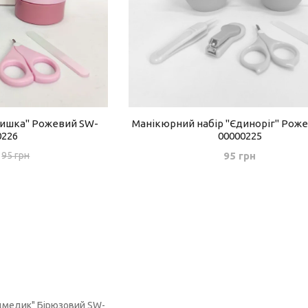
Мишка" Рожевий SW-
Манікюрний набір "Єдиноріг" Рож
0226
00000225
95 грн
95 грн