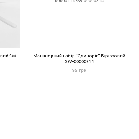
евий SW-
Манікюрний набір "Єдиноріг" Бірюзовий
SW-00000214
95 грн