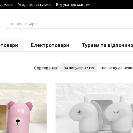
ормація
Угода користувача
Відгуки про магазин
 товари
Електротовари
Туризм та відпочин
Сортування:
за популярністю
спочатку дешев