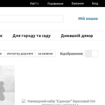
Укр
Рус
Бажання
Вхід
Порівняння
Мій кошик
ок
Для городу та саду
Домашній декор
Відображення:
ше
спочатку дорожчі
за назвою