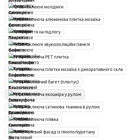
Самоклеючі молдінги
Самоклеюча алюмінієва плитка мозаїка
Покриття на підлогу
Самоклеючі звукоізоляційні панелі
Самоклеюча PET плитка
Самоклеюча плитка мозаїка з декоративного скла
Самоклеючий багет (плінтус)
Самоклеюча екошкіра у рулоні
Самоклеюча сатинова тканина в рулоні
Самоклеюча плівка
Металевий фасад із пінополіуретану