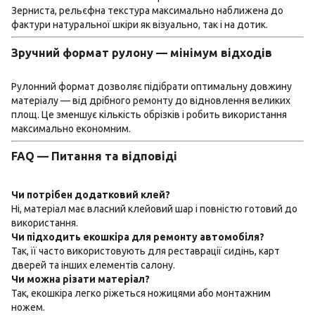
Зерниста, рельєфна текстура максимально наближена до
фактури натуральної шкіри як візуально, так і на дотик.
Зручний формат рулону — мінімум відходів
Рулонний формат дозволяє підібрати оптимальну довжину
матеріалу — від дрібного ремонту до відновлення великих
площ. Це зменшує кількість обрізків і робить використання
максимально економним.
FAQ — Питання та відповіді
Чи потрібен додатковий клей?
Ні, матеріал має власний клейовий шар і повністю готовий до
використання.
Чи підходить екошкіра для ремонту автомобіля?
Так, її часто використовують для реставрації сидінь, карт
дверей та інших елементів салону.
Чи можна різати матеріал?
Так, екошкіра легко ріжеться ножицями або монтажним
ножем.