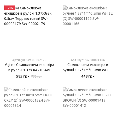
−24%
Артикул: SW-00002179
Артикул: SW-00001166
Уцінка Самоклеюча екошкіра
Самоклеюча екошкіра в
в рулоні 1.37х3м х 0.5мм
рулоні 1.37*1m*0.5mm WHITE
Терракотовый SW-00002179
(D) SW-00001166
585 грн
448 грн
770 грн