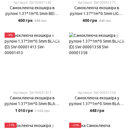
Артикул: SW-00001346
Артикул: SW-00001373
Самоклеюча екошкіра в
Самоклеюча екошкіра в
рулоні 1.37*1m*0.5mm BEIGE
рулоні 1.37*1m*0.5mm LIGHT
(D) SW-00001346
GREY (D) SW-00001373
400 грн
400 грн
448 грн
448 грн
−9%
Артикул: SW-00001413
Артикул: SW-00001358
Самоклеюча екошкіра в
Самоклеюча екошкіра у
рулоні 1.37*3m*0.5mm BLACK
рулоні 1.37*1m*0.5mm BLACK
(D) SW-00001413
(D) SW-00001358
1 010 грн
448 грн
1 105 грн
−11%
−25%