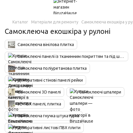
Каталог
Матеріали для ремонту
Самоклеюча екошкіра у ру
Самоклеюча екошкіра у рулоні
Самоклеюча вінілова плитка
Самоклеючі панелі із тканинним покриттям та під шкіру
Самоклеюча поліуретанова плитка
Декоративні стінові панелі рейки
Самоклеючі 3D панелі
Самоклеючі шпалери
3D ПВХ панелі, плитка
Самоклеюча гнучка штукатурка
Декоративні листові ПВХ плити