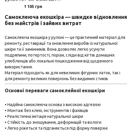
бежевий (0281)
1 105 грн
Самоклеюча екошкіра — швидке відновлення
без майстрів і зайвих витрат
Самоклеюча екошкіра у рулоні — це практичний матеріал для
ремонту, реставрації та оновлення виробів із натуральної
шкіри та її замінників. Вона дозволяє легко усунути
подряпини, потертості, порізи, сліди від кігтів домашніх
улюбленців або локальні пошкодження від щоденного
використання.
Матеріал підходить як для невеликих фігурних латок, так і
для ремонту великих поверхонь без видимих стиків.
Основні переваги самоклейної екошкіри
• Надійна самоклеюча основа з високою адгезією
• Монтаж без клею, інструментів і фахівців
• Реалістична імітація натуральної шкіри
• Стійкість до зношування, деформацій та вологи
• Легко ріжеться та підганяється під форму поверхні