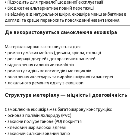
• Підходить для тривалої щоденної експлуатації
• Бюджетна альтернатива повній перетяжці
На відміну від натуральної шкіри, екошкіра менш вибаглива в
догляді та краще переносить повсякденні навантаження.
Де використовується самоклеюча екошкіра
Матеріал широко застосовується для:
• ремонту м’яких меблів (дивани, крісла, стільці)
• реставрації дверей і декоративних панелей
• відновлення салонів автомобілів
• ремонту сидінь велосипедів і мотоциклів
• оновлення аксесуарів та виробів шкіряної галантереї
• локального ремонту одягу з екошкіри
Структура матеріалу — міцність і довговічність
Самоклеюча екошкіра має багатошарову конструкцію:
• основа з полівінілхлориду (PVC)
• захисне поліуретанове (PU) покриття
• клейовий шар високої адгезії
• захисний силіконізований папір