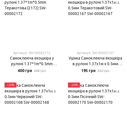
Артикул: SW-00002172
Артикул: SW-00002167
Самоклеюча екошкіра у
Уцінка Самоклеюча екошкіра
рулоні 1.37*1m*0.5mm
в рулоні 1.37х1м х 0.5мм
Теракотова (2172)
Теракотовий SW-00002167
400 грн
195 грн
448 грн
260 грн
−25%
−25%