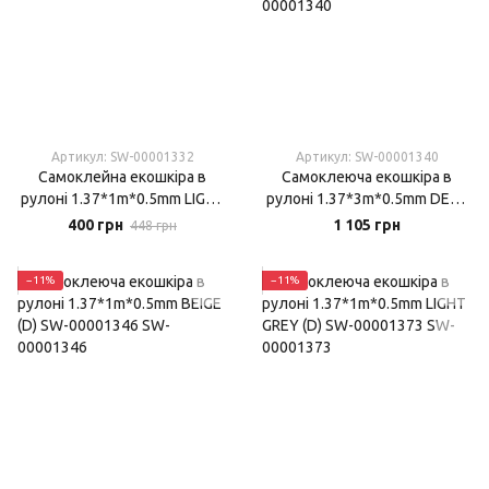
Артикул: SW-00001332
Артикул: SW-00001340
Самоклейна екошкіра в
Самоклеюча екошкіра в
рулоні 1.37*1m*0.5mm LIGHT
рулоні 1.37*3m*0.5mm DEEP
BROWN (1332)
GREY (D) SW-00001340
400 грн
1 105 грн
448 грн
−11%
−11%