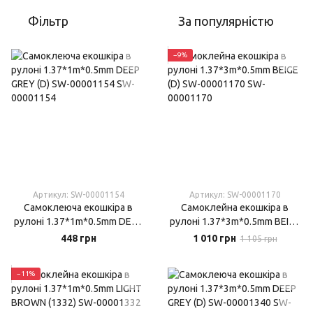
Фільтр
За популярністю
−9%
Артикул: SW-00001154
Артикул: SW-00001170
Самоклеюча екошкіра в
Самоклейна екошкіра в
рулоні 1.37*1m*0.5mm DEEP
рулоні 1.37*3m*0.5mm BEIGE
GREY (D) SW-00001154
(D) SW-00001170
448 грн
1 010 грн
1 105 грн
−11%