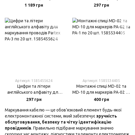
маркування проводів Partex
маркування проводів Partex
1 189 грн
297 грн
PA-1 по 1000 шт.
PA-2 по 250 шт.
Артикул: 1585455624
Артикул: 1585534405
Цифри та літери
Монтажні спиці MD-02 та
англійського алфавіту для
MD-10 для маркерів РА-02 та
маркування проводів Partex
РА-1 по 20 шт.
297 грн
400 грн
PA-3 по 20 шт.
Маркування кабелю — це обов’язковий елемент будь-якої
електромонтажної системи, який забезпечує
зручність
обслуговування, безпеку та чітку ідентифікацію
провідників
. Правильно підібране маркування значно
скорочує час монтажу, діагностики та ремонту електромереж.