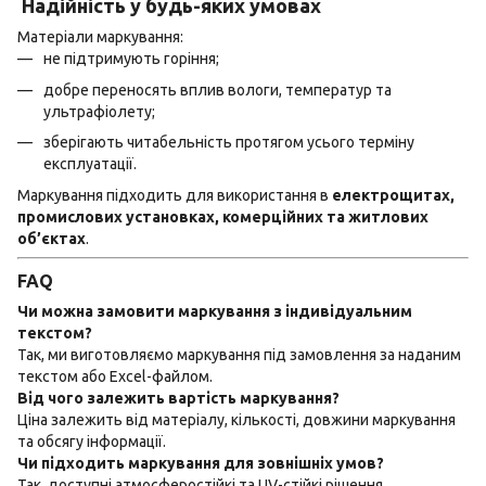
Надійність у будь-яких умовах
Матеріали маркування:
не підтримують горіння;
добре переносять вплив вологи, температур та
ультрафіолету;
зберігають читабельність протягом усього терміну
експлуатації.
Маркування підходить для використання в
електрощитах,
промислових установках, комерційних та житлових
об’єктах
.
FAQ
Чи можна замовити маркування з індивідуальним
текстом?
Так, ми виготовляємо маркування під замовлення за наданим
текстом або Excel-файлом.
Від чого залежить вартість маркування?
Ціна залежить від матеріалу, кількості, довжини маркування
та обсягу інформації.
Чи підходить маркування для зовнішніх умов?
Так, доступні атмосферостійкі та UV-стійкі рішення.