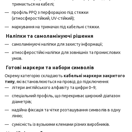
тримається на кабелі;
профіль PPQ з перфорацією під стяжки
(атмосферостійкий, UV-стійкий);
маркування на тримачах під кабельні стяжки.
Наліпки та самоламінуючі рішення
самоламінуючі наліпки для захисту інформації;
атмосферостійкі наліпки для зовнішніх та промислових
умов.
Готові маркери та набори символів
Окрему категорію складають
кабельні маркери закритого
типу
, які встановлюються на провід до підключення:
літери англійського алфавіту та цифри 0–9;
спеціальний профіль, що перекриває широкий діапазон
діаметрів;
надійна фіксація та чітке розташування символів в одну
лінію;
сумісність із вузькими клемами різних виробників.