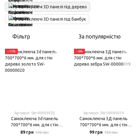
Самоклеючі 3D панелі під дерево
Самоклеючі 3D панелі під бамбук
Фільтр
За популярністю
−15%
−6%
Артикул: SW-00000020
Артикул: SW-00000019
Самоклеюча 3d панель
Самоклеюча 3Д панель
700*700*6 мм. для стін
700*700*6 мм. для стін
дерево золото
дерево зебра
89 грн
99 грн
105 грн
105 грн