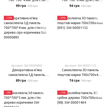
700*700*4 мм. для стін
700*700*6 мм. для стін
карамельне дерево
дерево сіре
99 грн
94 грн
105 грн
105 грн
−15%
−30%
Артикул: SW-00000883
Артикул: SW-00001152
Декоративна м'яка
Самоклеюча 3D панель
самоклеюча 3Д панель
поштові марки 700х700х4мм
700*700*4 мм. для стін під
(091).
89 грн
74 грн
105 грн
105 грн
дерево сіро-коричнева
−6%
−15%