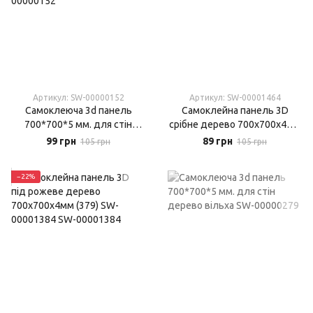
Артикул: SW-00000152
Артикул: SW-00001464
Самоклеюча 3d панель
Самоклейна панель 3D
700*700*5 мм. для стін
срібне дерево 700х700х4мм
дерево коричневе
(98).
99 грн
89 грн
105 грн
105 грн
−22%