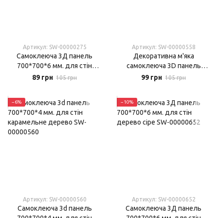
Артикул: SW-00000275
Артикул: SW-00000558
Самоклеюча 3Д панель
Декоративна м'яка
700*700*6 мм. для стін
самоклеюча 3D панель
дерево синє
700*700*4 мм. для стін
89 грн
99 грн
105 грн
105 грн
графітне дерево
−6%
−10%
Артикул: SW-00000560
Артикул: SW-00000652
Самоклеюча 3d панель
Самоклеюча 3Д панель