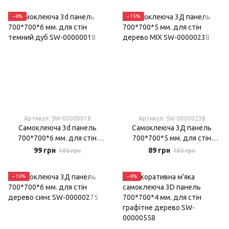
−6%
−15%
Артикул: SW-00000018
Артикул: SW-00000238
Самоклеюча 3d панель
Самоклеюча 3Д панель
700*700*6 мм. для стін
700*700*5 мм. для стін
темний дуб
дерево MIX
99 грн
89 грн
105 грн
105 грн
−15%
−6%