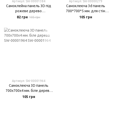
Артикул: SW-00001384
Артикул: SW-00000279
Самоклейна панель 3D під
Самоклеюча 3d панель
рожеве дерево
700*700*5 мм. для стін
700x700x4мм (379) SW-
дерево вільха
82 грн
105 грн
105 грн
00001384
Артикул: SW-00001964
Самоклеюча 3D панель
700х700х4 мм. біле дерево
SW-00001964
105 грн