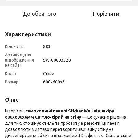
До обраного
Порівняти
Характеристики
Кількість
883
Артикул для
відображення
SW-00003328
на сайті
Колір
Сірий
Розмір
600х600х6
Опис
Інтер’єрні
самоклеючі панелі Sticker Wall під шкіру
600х600х6мм Світло-сірий на стіну
— це сучасне рішення
для тих, хто цінує стиль та простоту в ремонті. Ці панелі
дозволяють миттєво перетворити звичайну стіну на
дизайнерський об'єкт з вираженим 3D-ефектом. Світло-сірий