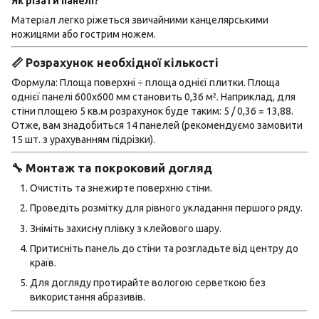
Як різати панелі?
Матеріал легко ріжеться звичайними канцелярськими
ножицями або гострим ножем.
📏 Розрахунок необхідної кількості
Формула: Площа поверхні ÷ площа однієї плитки. Площа
однієї панелі 600х600 мм становить 0,36 м². Наприклад, для
стіни площею 5 кв.м розрахунок буде таким: 5 / 0,36 = 13,88.
Отже, вам знадобиться 14 панелей (рекомендуємо замовити
15 шт. з урахуванням підрізки).
🔧 Монтаж та покроковий догляд
Очистіть та знежирте поверхню стіни.
Проведіть розмітку для рівного укладання першого ряду.
Зніміть захисну плівку з клейового шару.
Притисніть панель до стіни та розгладьте від центру до
країв.
Для догляду протирайте вологою серветкою без
використання абразивів.