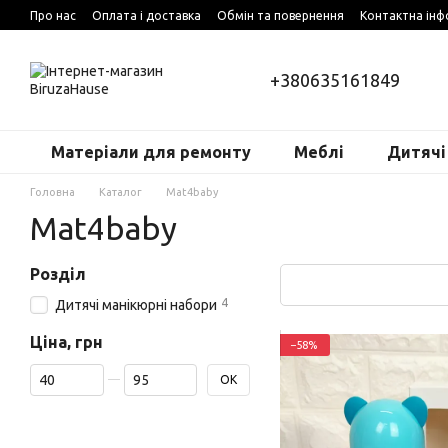
Перейти до основного контенту
Про нас
Оплата і доставка
Обмін та повернення
Контактна інф
+380635161849
Матеріали для ремонту
Меблі
Дитячі
Головна
Каталог
Mat4baby
Mat4baby
Розділ
4
Дитячі манікюрні набори
Ціна, грн
−58%
Від Ціна, грн
До Ціна, грн
ОК