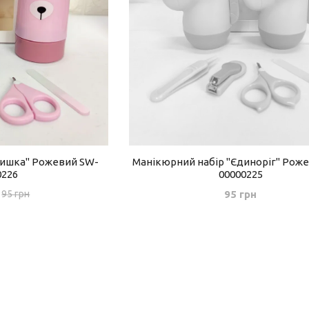
Мишка" Рожевий SW-
Манікюрний набір "Єдиноріг" Рож
0226
00000225
95 грн
95 грн