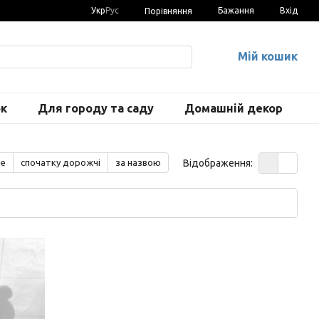
Укр
Рус
Бажання
Вхід
Порівняння
Мій кошик
ок
Для городу та саду
Домашній декор
Відображення:
ше
спочатку дорожчі
за назвою