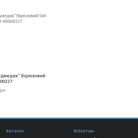
едмедик" Бірюзовий
00227
грн
Каталог
Клієнтам