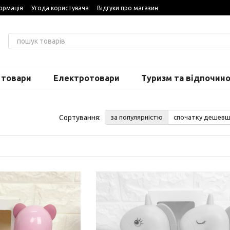
ормація
Угода користувача
Відгуки про магазин
 товари
Електротовари
Туризм та відпочин
Сортування:
за популярністю
спочатку дешев