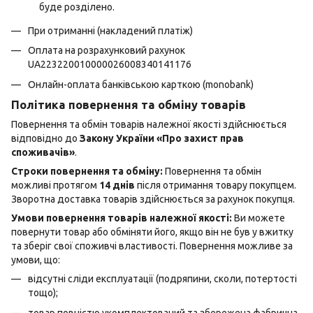
буде розділено.
При отриманні (накладений платіж)
Оплата на розрахунковий рахунок
UA223220010000026008340141176
Онлайн-оплата банківською карткою (monobank)
Політика повернення та обміну товарів
Повернення та обмін товарів належної якості здійснюється
відповідно до
Закону України «Про захист прав
споживачів»
.
Строки повернення та обміну:
Повернення та обмін
можливі протягом
14 днів
після отримання товару покупцем.
Зворотна доставка товарів здійснюється за рахунок покупця.
Умови повернення товарів належної якості:
Ви можете
повернути товар або обміняти його, якщо він не був у вжитку
та зберіг свої споживчі властивості. Повернення можливе за
умови, що:
відсутні сліди експлуатації (подряпини, сколи, потертості
тощо);
товар повністю укомплектований та збережена фабрична