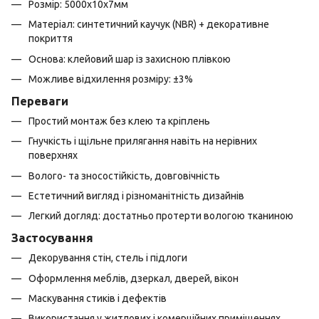
Розмір: 5000х10х7мм
Матеріал: синтетичний каучук (NBR) + декоративне
покриття
Основа: клейовий шар із захисною плівкою
Можливе відхилення розміру: ±3%
Переваги
Простий монтаж без клею та кріплень
Гнучкість і щільне прилягання навіть на нерівних
поверхнях
Волого- та зносостійкість, довговічність
Естетичний вигляд і різноманітність дизайнів
Легкий догляд: достатньо протерти вологою тканиною
Застосування
Декорування стін, стель і підлоги
Оформлення меблів, дзеркал, дверей, вікон
Маскування стиків і дефектів
Використання у житлових і комерційних приміщеннях