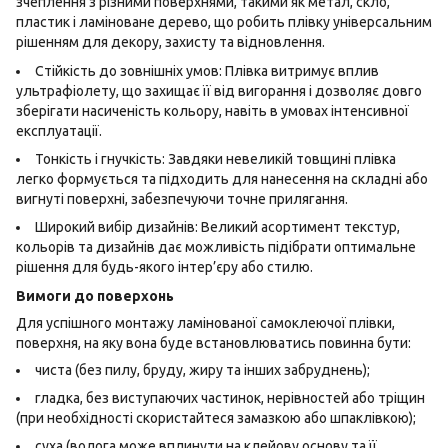
зчеплення з різними поверхнями, такими як метал, скло,
пластик і ламіноване дерево, що робить плівку універсальним
рішенням для декору, захисту та відновлення.
Стійкість до зовнішніх умов: Плівка витримує вплив
ультрафіолету, що захищає її від вигорання і дозволяє довго
зберігати насиченість кольору, навіть в умовах інтенсивної
експлуатації.
Тонкість і гнучкість: Завдяки невеликій товщині плівка
легко формується та підходить для нанесення на складні або
вигнуті поверхні, забезпечуючи точне прилягання.
Широкий вибір дизайнів: Великий асортимент текстур,
кольорів та дизайнів дає можливість підібрати оптимальне
рішення для будь-якого інтер’єру або стилю.
Вимоги до поверхонь
Для успішного монтажу ламінованої самоклеючої плівки,
поверхня, на яку вона буде встановлюватись повинна бути:
чиста (без пилу, бруду, жиру та інших забруднень);
гладка, без виступаючих частинок, нерівностей або тріщин
(при необхідності скористайтеся замазкою або шпаклівкою);
суха (волога може вплинути на клейову основу та її