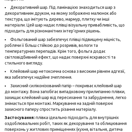
Декоративний шар. Під ламінацією знаходиться шар з
декоративним друком, на якому зображено малюнок або
текстура, що імітують дерево, мармур, плитку чи інші
матеріали. Цей шар надає плівці візуальну привабливість, що
підходить для різноманітних інтер’єрних рішень.
Фольгований шар забезпечує плівці підвищену міцність,
роблячи її більш стійкою до розривів, вологи та
температурних перепадів. Крім того, фольга додає
світловідбивний ефект, що надає поверхні яскравості та
стильного вигляду.
Клейовий шар нетоксична основа з високим рівнем адгезії,
яка забезпечує надійне зчеплення.
Захисний силіконізований папір – покриває клейовий шар
до монтажу. Вона запобігає випадковому прилипанню плівки,
захищає клейовий шар від пересихання та забруднення, легко
знімається при монтажі. Маркування на задній поверхні
захисного паперу спростить різання матеріалу.
Застосування:
плівка ідеально підходить для внутрішніх
оздоблювальних робіт, таких як декорування та облицювання
поверхонь у житлових приміщеннях (кухня, вітальня, дитяча