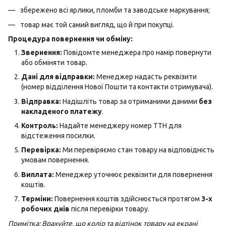
збережено всі ярлики, пломби та заводське маркування;
товар має той самий вигляд, що й при покупці.
Процедура повернення чи обміну:
Звернення:
Повідомте менеджера про намір повернути
або обміняти товар.
Дані для відправки:
Менеджер надасть реквізити
(номер відділення Нової Пошти та контакти отримувача).
Відправка:
Надішліть товар за отриманими даними
без
накладеного платежу
.
Контроль:
Надайте менеджеру номер ТТН для
відстеження посилки.
Перевірка:
Ми перевіряємо стан товару на відповідність
умовам повернення.
Виплата:
Менеджер уточнює реквізити для повернення
коштів.
Терміни:
Повернення коштів здійснюється протягом
3-х
робочих днів
після перевірки товару.
Примітка: Врахуйте, що колір та відтінок товару на екрані