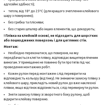
адгезійні здібності);
тепла, від 18º до 25ºС (для кращого зчеплення клейового
шару з поверхнею);
без грибка та плісняви;
без старих шпалер або інших елементів, що декорують;
! Плівка на клейовій основі, не підходить для шорстких
або пошкоджених поверхонь і для цегляних стін.
Монтаж:
Необхідно переконатися, що поверхня, на яку
передбачається клеїти плівку, відповідає вищепереліченим
вимогам. У приміщенні не повинно бути протягів під час
проведення монтажних робіт.
Кожен рулон перед монтажем слід перевірити на
відповідність кольору (відтінку). Не знімаючи захисну плівку з
клейового шару, прикладіть новий рулон до вже наклеєної
плівки, якщо відтінок відрізняється, слід перевернути рулон.
Зняти захисну плівку зі зворотного боку рулону, щоб
відкрити клейову поверхню.