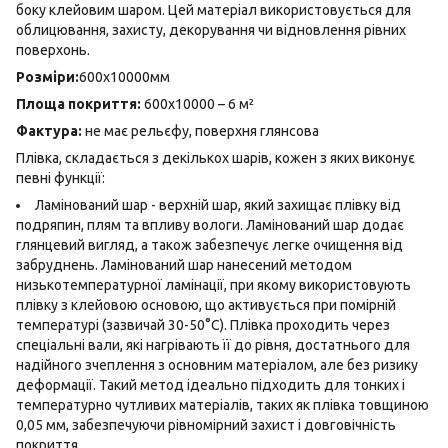
боку клейовим шаром. Цей матеріал використовується для
облицювання, захисту, декорування чи відновлення рівних
поверхонь.
Розміри:
600х10000мм
Площа покриття:
600х10000 – 6 м²
Фактура:
не має рельєфу, поверхня глянсова
Плівка, складається з декількох шарів, кожен з яких виконує
певні функції:
Ламінований шар - верхній шар, який захищає плівку від
подряпин, плям та впливу вологи. Ламінований шар додає
глянцевий вигляд, а також забезпечує легке очищення від
забруднень. Ламінований шар нанесений методом
низькотемпературної ламінації, при якому використовують
плівку з клейовою основою, що активується при помірній
температурі (зазвичай 30-50°C). Плівка проходить через
спеціальні вали, які нагрівають її до рівня, достатнього для
надійного зчеплення з основним матеріалом, але без ризику
деформації. Такий метод ідеально підходить для тонких і
температурно чутливих матеріалів, таких як плівка товщиною
0,05 мм, забезпечуючи рівномірний захист і довговічність
покриття.