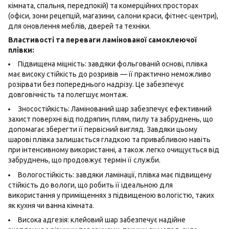
кімната, спальня, передпокій) та комерційних просторах
(офіси, зони рецепцій, магазини, салони краси, фітнес-центри),
для оновлення меблів, дверей та техніки.
Властивості та переваги ламінованої самоклеючої
плівки:
Підвищена міцність: завдяки фольгованій основі, плівка
має високу стійкість до розривів — її практично неможливо
розірвати без попереднього надрізу. Це забезпечує
довговічність та полегшує монтаж.
Зносостійкість: Ламінований шар забезпечує ефективний
захист поверхні від подряпин, плям, пилу та забруднень, що
допомагає зберегти її первісний вигляд. Завдяки цьому
шарові плівка залишається гладкою та привабливою навіть
при інтенсивному використанні, а також легко очищується від
забруднень, що продовжує термін її служби.
Вологостійкість: завдяки ламінації, плівка має підвищену
стійкість до вологи, що робить її ідеальною для
використання у приміщеннях з підвищеною вологістю, таких
як кухня чи ванна кімната.
Висока адгезія: клейовий шар забезпечує надійне