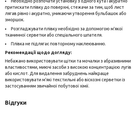
Необхідно розпочати установку з одного кута і акуратно
притискати плівку до поверхні, стежачи за тим, щоб лист
лягав рівно і акуратно, уникаючи утворення бульбашок або
зморшок.
Розгладжувати плівку необхідно за допомогою м'якої
тканинної серветки або спеціального шпателя.
Плівка не підлягає повторному наклеюванню.
Рекомендації щодо догляду:
Небажано використовувати щітки та мочалки з абразивними
властивостями, миючі засоби з високою концентрацією лугів
або кислот. Для видалення забруднень найкраще
використовувати м'які текстильні або віскозні серветки із
застосуванням звичайної побутової хімії.
Відгуки