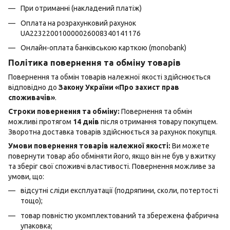
При отриманні (накладений платіж)
Оплата на розрахунковий рахунок
UA223220010000026008340141176
Онлайн-оплата банківською карткою (monobank)
Політика повернення та обміну товарів
Повернення та обмін товарів належної якості здійснюється
відповідно до
Закону України «Про захист прав
споживачів»
.
Строки повернення та обміну:
Повернення та обмін
можливі протягом
14 днів
після отримання товару покупцем.
Зворотна доставка товарів здійснюється за рахунок покупця.
Умови повернення товарів належної якості:
Ви можете
повернути товар або обміняти його, якщо він не був у вжитку
та зберіг свої споживчі властивості. Повернення можливе за
умови, що:
відсутні сліди експлуатації (подряпини, сколи, потертості
тощо);
товар повністю укомплектований та збережена фабрична
упаковка;