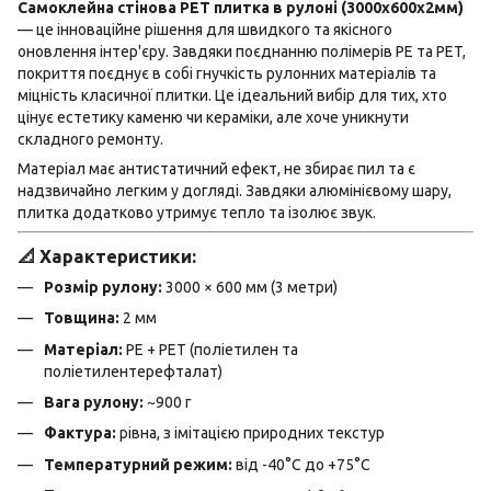
Самоклейна стінова PET плитка в рулоні (3000х600х2мм)
— це інноваційне рішення для швидкого та якісного
оновлення інтер'єру. Завдяки поєднанню полімерів PE та PET,
покриття поєднує в собі гнучкість рулонних матеріалів та
міцність класичної плитки. Це ідеальний вибір для тих, хто
цінує естетику каменю чи кераміки, але хоче уникнути
складного ремонту.
Матеріал має антистатичний ефект, не збирає пил та є
надзвичайно легким у догляді. Завдяки алюмінієвому шару,
плитка додатково утримує тепло та ізолює звук.
📐 Характеристики:
Розмір рулону:
3000 × 600 мм (3 метри)
Товщина:
2 мм
Матеріал:
PE + PET (поліетилен та
поліетилентерефталат)
Вага рулону:
~900 г
Фактура:
рівна, з імітацією природних текстур
Температурний режим:
від -40°C до +75°C