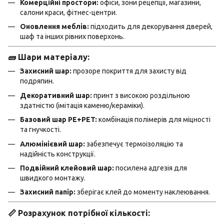
Комерційні простори:
офіси, зони рецепції, магазини,
салони краси, фітнес-центри.
Оновлення меблів:
підходить для декорування дверей,
шаф та інших рівних поверхонь.
🧱 Шари матеріалу:
Захисний шар:
прозоре покриття для захисту від
подряпин.
Декоративний шар:
принт з високою роздільною
здатністю (імітація каменю/кераміки).
Базовий шар PE+PET:
комбінація полімерів для міцності
та гнучкості.
Алюмінієвий шар:
забезпечує термоізоляцію та
надійність конструкції.
Подвійний клейовий шар:
посилена адгезія для
швидкого монтажу.
Захисний папір:
зберігає клей до моменту наклеювання.
📏 Розрахунок потрібної кількості: