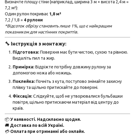
Визначте площу стіни (наприклад, ширина 3 м × висота 2,4 м =
7,2 м²):
Один рулон покриває
1,8 м²
7,2 / 1,8 =
4 рулони
*Відсоток обрізу становить лише 1%, що є найкращим
показником для настінних покриттів.
🔧 Інструкція з монтажу:
Підготовка:
Поверхня має бути чистою, сухою та рівною.
Видаліть пил та жир.
Примірка:
Відріжте потрібну довжину рулону за
допомогою ножа або ножиць.
Поклейка:
Почніть з кута, поступово знімайте захисну
плівку та щільно притискайте до поверхні.
Фіксація:
Слідкуйте, щоб не утворювалися бульбашки
повітря, щільно притискаючи матеріал від центру до
країв.
📦
У наявності. Надсилаємо щодня.
🚚
Доставка по всій Україні.
💳
Оплата при отриманні або онлайн.