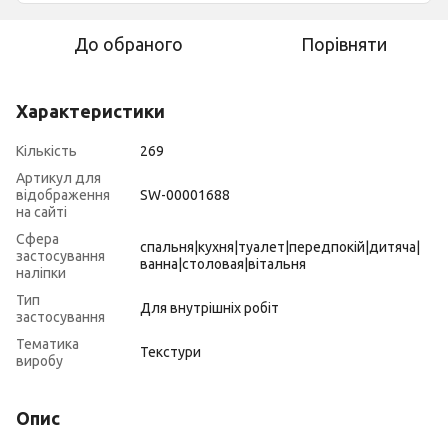
До обраного
Порівняти
Характеристики
Кількість
269
Артикул для
відображення
SW-00001688
на сайті
Сфера
спальня|кухня|туалет|передпокій|дитяча|
застосування
ванна|столовая|вітальня
наліпки
Тип
Для внутрішніх робіт
застосування
Тематика
Текстури
виробу
Опис