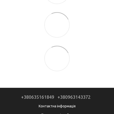
+380635161849
+380963143372
Контактна інформація