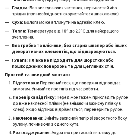
Гладка:
Без виступаючих частинок, нерівностей або
тріщин (при необхідності скористайтеся шпаклівкою).
Суха:
Волога може вплинути на адгезію клею.
Тепла:
Температура від 18º до 25ºС для найкращого
зчеплення.
Без грибка та плісняви; без старих шпалер або інших
декоративних елементів, що відшаровуються.
! Увага: Плівка не підходить для шорстких або
пошкоджених поверхонь та для цегляних стін.
Простий та швидкий монтаж:
Підготовка:
Переконайтеся, що поверхня відповідає
вимогам. Уникайте протягів під час роботи.
Перевірка відтінку:
Перед монтажем прикладіть рулон
до вже наклеєної плівки (не знімаючи захисну плівку з
клею). Якщо відтінок відрізняється, переверніть рулон.
Наклеювання:
Зніміть захисний папір зі зворотного боку
рулону, починаючи з одного кута.
Розгладжування:
Акуратно притискайте плівку до