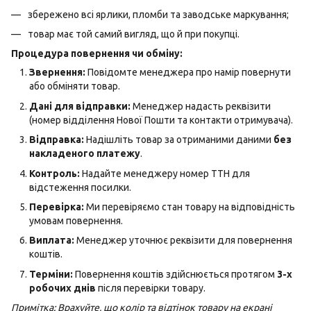
збережено всі ярлики, пломби та заводське маркування;
товар має той самий вигляд, що й при покупці.
Процедура повернення чи обміну:
Звернення:
Повідомте менеджера про намір повернути
або обміняти товар.
Дані для відправки:
Менеджер надасть реквізити
(номер відділення Нової Пошти та контакти отримувача).
Відправка:
Надішліть товар за отриманими даними
без
накладеного платежу
.
Контроль:
Надайте менеджеру номер ТТН для
відстеження посилки.
Перевірка:
Ми перевіряємо стан товару на відповідність
умовам повернення.
Виплата:
Менеджер уточнює реквізити для повернення
коштів.
Терміни:
Повернення коштів здійснюється протягом
3-х
робочих днів
після перевірки товару.
Примітка: Врахуйте, що колір та відтінок товару на екрані