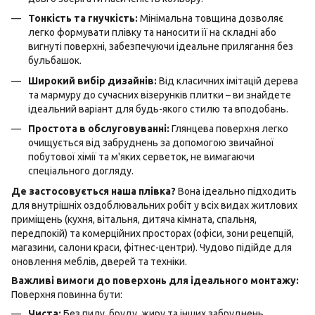
Тонкість та гнучкість:
Мінімальна товщина дозволяє
легко формувати плівку та наносити її на складні або
вигнуті поверхні, забезпечуючи ідеальне прилягання без
бульбашок.
Широкий вибір дизайнів:
Від класичних імітацій дерева
та мармуру до сучасних візерунків плитки – ви знайдете
ідеальний варіант для будь-якого стилю та вподобань.
Простота в обслуговуванні:
Глянцева поверхня легко
очищується від забруднень за допомогою звичайної
побутової хімії та м'яких серветок, не вимагаючи
спеціального догляду.
Де застосовується наша плівка?
Вона ідеально підходить
для внутрішніх оздоблювальних робіт у всіх видах житлових
приміщень (кухня, вітальня, дитяча кімната, спальня,
передпокій) та комерційних просторах (офіси, зони рецепцій,
магазини, салони краси, фітнес-центри). Чудово підійде для
оновлення меблів, дверей та техніки.
Важливі вимоги до поверхонь для ідеального монтажу:
Поверхня повинна бути:
Чиста:
Без пилу, бруду, жиру та інших забруднень.