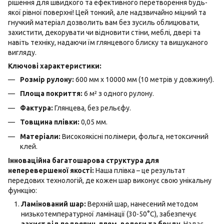
рішення для швидкого та ефективного перетворення будь-
якої рівної поверхні! Цей тонкий, але надзвичайно міцний та
гнучкий матеріал дозволить вам без зусиль облицювати,
захистити, декорувати чи відновити стіни, меблі, двері та
навіть техніку, надаючи їм глянцевого блиску та вишуканого
вигляду.
Ключові характеристики:
Розмір рулону:
600 мм х 10000 мм (10 метрів у довжину!).
Площа покриття:
6 м² з одного рулону.
Фактура:
Глянцева, без рельєфу.
Товщина плівки:
0,05 мм.
Матеріали:
Високоякісні полімери, фольга, нетоксичний
клей.
Інноваційна багатошарова структура для
неперевершеної якості:
Наша плівка – це результат
передових технологій, де кожен шар виконує свою унікальну
функцію:
Ламінований шар:
Верхній шар, нанесений методом
низькотемпературної ламінації (30-50°C), забезпечує
захист від подряпин, плям, вологи та бруду
. Надає