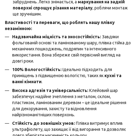
забруднень. Легко знімається, а
маркування на задній
поверхні спрощує різання матеріалу
, роблячи монтаж
ще зручнішим.
Властивості та переваги, що роблять нашу плівку
незамінною:
Надзвичайна міцність та зносостійкість:
Завдяки
фольгованій основі та ламінованому шару, плівка стійка до
механічних пошкоджень, подряпин та інтенсивного
використання. Вона збереже свій первісний вигляд на
довгі роки.
100% Вологостійкість:
Ідеально підходить для
приміщень з підвищеною вологістю, таких як
кухні та
ванні кімнати
.
Висока адгезія та універсальність:
Клейовий шар
забезпечує надійне зчеплення з металом, склом,
пластиком, ламінованим деревом – це ідеальне рішення
для декорування, захисту та відновлення
найрізноманітніших поверхонь.
Стійкість до зовнішніх умов:
Плівка витримує вплив
ультрафіолету, що захищає її від вигорання та дозволяє
довго зберігати насиченість кольору.