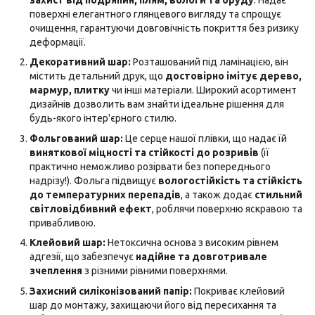
поверхні елегантного глянцевого вигляду та спрощує
очищення, гарантуючи довговічність покриття без ризику
деформації.
Декоративний шар:
Розташований під ламінацією, він
містить детальний друк, що
достовірно імітує дерево,
мармур, плитку
чи інші матеріали. Широкий асортимент
дизайнів дозволить вам знайти ідеальне рішення для
будь-якого інтер'єрного стилю.
Фольгований шар:
Це серце нашої плівки, що надає їй
виняткової міцності та стійкості до розривів
(її
практично неможливо розірвати без попереднього
надрізу!). Фольга підвищує
вологостійкість та стійкість
до температурних перепадів
, а також додає
стильний
світловідбивний ефект
, роблячи поверхню яскравою та
привабливою.
Клейовий шар:
Нетоксична основа з високим рівнем
адгезії, що забезпечує
надійне та довготривале
зчеплення
з різними рівними поверхнями.
Захисний силіконізований папір:
Покриває клейовий
шар до монтажу, захищаючи його від пересихання та