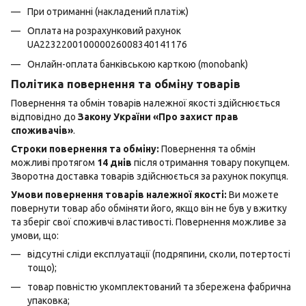
При отриманні (накладений платіж)
Оплата на розрахунковий рахунок
UA223220010000026008340141176
Онлайн-оплата банківською карткою (monobank)
Політика повернення та обміну товарів
Повернення та обмін товарів належної якості здійснюється
відповідно до
Закону України «Про захист прав
споживачів»
.
Строки повернення та обміну:
Повернення та обмін
можливі протягом
14 днів
після отримання товару покупцем.
Зворотна доставка товарів здійснюється за рахунок покупця.
Умови повернення товарів належної якості:
Ви можете
повернути товар або обміняти його, якщо він не був у вжитку
та зберіг свої споживчі властивості. Повернення можливе за
умови, що:
відсутні сліди експлуатації (подряпини, сколи, потертості
тощо);
товар повністю укомплектований та збережена фабрична
упаковка;