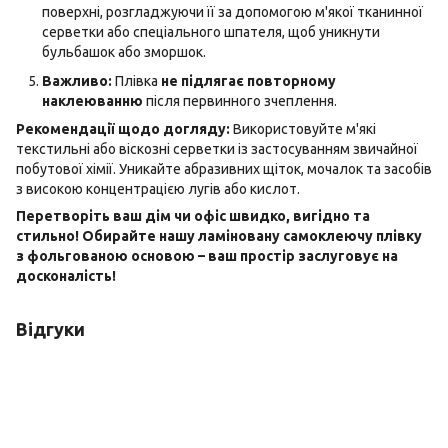
поверхні, розгладжуючи її за допомогою м'якої тканинної
серветки або спеціального шпателя, щоб уникнути
бульбашок або зморшок.
Важливо:
Плівка
не підлягає повторному
наклеюванню
після первинного зчеплення.
Рекомендації щодо догляду:
Використовуйте м'які
текстильні або віскозні серветки із застосуванням звичайної
побутової хімії. Уникайте абразивних щіток, мочалок та засобів
з високою концентрацією лугів або кислот.
Перетворіть ваш дім чи офіс швидко, вигідно та
стильно! Обирайте нашу ламіновану самоклеючу плівку
з фольгованою основою – ваш простір заслуговує на
досконалість!
Відгуки