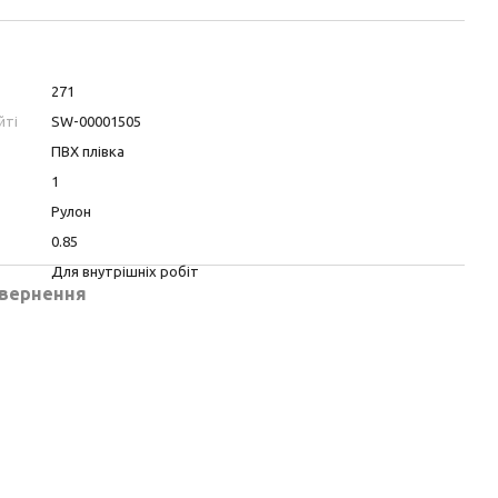
271
йті
SW-00001505
ПВХ плівка
1
Рулон
0.85
Для внутрішніх робіт
вернення