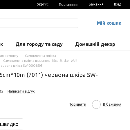
Укр
Рус
Бажання
Вхід
Порівняння
Мій кошик
ок
Для городу та саду
Домашній декор
для ремонту
Самоклеюча плівка
Самоклеюча плівка шириною 45см Sticker Wall
червона шкіра SW-00001505
5cm*10m (7011) червона шкіра SW-
05
Написати відгук
Порівняти
В бажання
 швидко