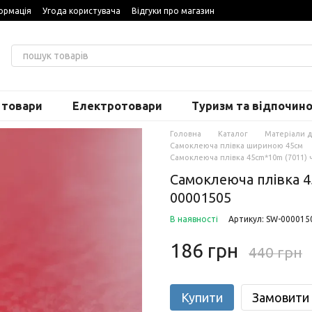
ормація
Угода користувача
Відгуки про магазин
 товари
Електротовари
Туризм та відпочин
Головна
Каталог
Матеріали 
Самоклеюча плівка шириною 45см
Самоклеюча плівка 45cm*10m (7011) 
Самоклеюча плівка 4
00001505
В наявності
Артикул: SW-000015
186 грн
440 грн
Купити
Замовити