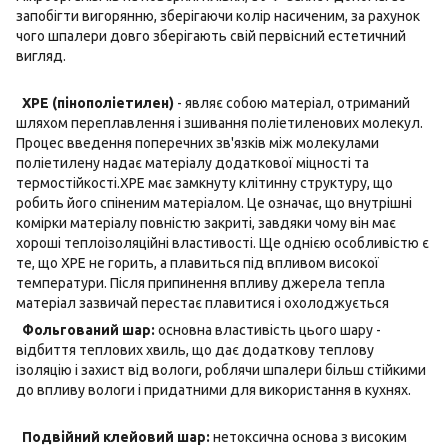
запобігти вигорянню, зберігаючи колір насиченим, за рахунок
чого шпалери довго зберігають свій первісний естетичний
вигляд.
XPE (пінополіетилен)
- являє собою матеріал, отриманий
шляхом переплавлення і зшивання поліетиленових молекул.
Процес введення поперечних зв'язків між молекулами
поліетилену надає матеріалу додаткової міцності та
термостійкості.XPE має замкнуту клітинну структуру, що
робить його спіненим матеріалом. Це означає, що внутрішні
комірки матеріалу повністю закриті, завдяки чому він має
хороші теплоізоляційні властивості. Ще однією особливістю є
те, що ХРЕ не горить, а плавиться під впливом високої
температури. Після припинення впливу джерела тепла
матеріал зазвичай перестає плавитися і охолоджується
Фольгований шар:
основна властивість цього шару -
відбиття теплових хвиль, що дає додаткову теплову
ізоляцію і захист від вологи, роблячи шпалери більш стійкими
до впливу вологи і придатними для використання в кухнях.
Подвійний клейовий шар:
нетоксична основа з високим