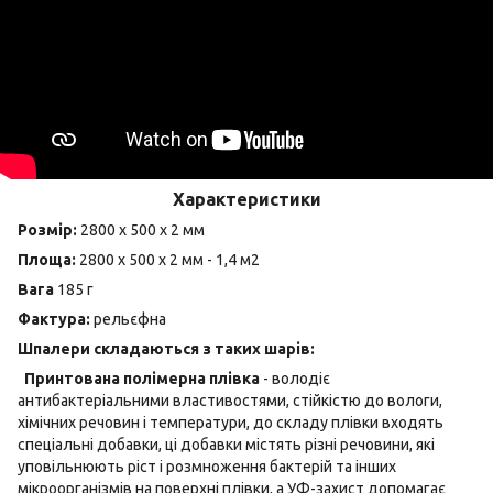
Характеристики
Розмір:
2800 х 500 х 2 мм
Площа:
2800 х 500 х 2 мм - 1,4 м2
Вага
185 г
Фактура:
рельєфна
Шпалери складаються з таких шарів:
Принтована полімерна плівка
- володіє
антибактеріальними властивостями, стійкістю до вологи,
хімічних речовин і температури, до складу плівки входять
спеціальні добавки, ці добавки містять різні речовини, які
уповільнюють ріст і розмноження бактерій та інших
мікроорганізмів на поверхні плівки, а УФ-захист допомагає