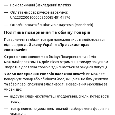
При отриманні (накладений платіж)
Оплата на розрахунковий рахунок
UA223220010000026008340141176
Онлайн-оплата банківською карткою (monobank)
Політика повернення та обміну товарів
Повернення та обмін товарів належної якості здійснюється
відповідно до
Закону України «Про захист прав
споживачів»
.
Строки повернення та обміну:
Повернення та обмін
можливі протягом
14 днів
після отримання товару покупцем.
Зворотна доставка товарів здійснюється за рахунок покупця.
Умови повернення товарів належної якості:
Ви можете
повернути товар або обміняти його, якщо він не був у вжитку
та зберіг свої споживчі властивості. Повернення можливе за
умови, що:
відсутні сліди експлуатації (подряпини, сколи, потертості
тощо);
товар повністю укомплектований та збережена фабрична
упаковка;