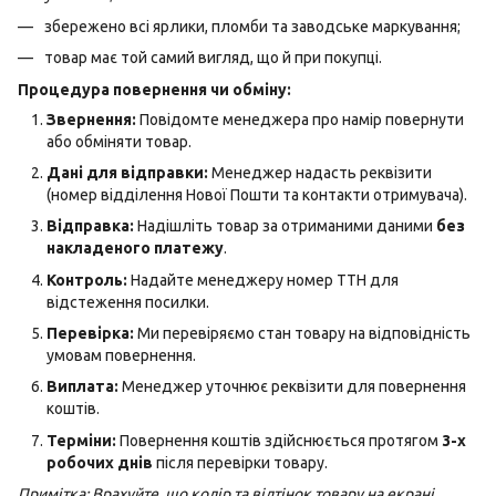
збережено всі ярлики, пломби та заводське маркування;
товар має той самий вигляд, що й при покупці.
Процедура повернення чи обміну:
Звернення:
Повідомте менеджера про намір повернути
або обміняти товар.
Дані для відправки:
Менеджер надасть реквізити
(номер відділення Нової Пошти та контакти отримувача).
Відправка:
Надішліть товар за отриманими даними
без
накладеного платежу
.
Контроль:
Надайте менеджеру номер ТТН для
відстеження посилки.
Перевірка:
Ми перевіряємо стан товару на відповідність
умовам повернення.
Виплата:
Менеджер уточнює реквізити для повернення
коштів.
Терміни:
Повернення коштів здійснюється протягом
3-х
робочих днів
після перевірки товару.
Примітка: Врахуйте, що колір та відтінок товару на екрані