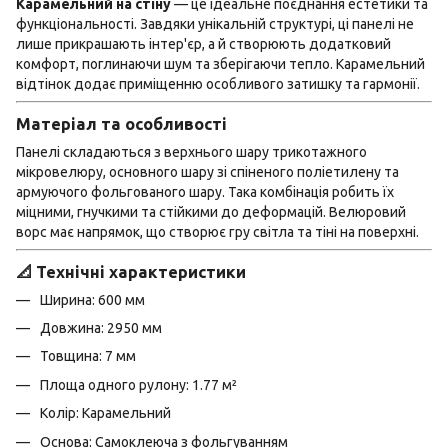
Карамельний на стіну
— це ідеальне поєднання естетики та
функціональності. Завдяки унікальній структурі, ці панелі не
лише прикрашають інтер'єр, а й створюють додатковий
комфорт, поглинаючи шум та зберігаючи тепло. Карамельний
відтінок додає приміщенню особливого затишку та гармонії.
Матеріал та особливості
Панелі складаються з верхнього шару трикотажного
мікровелюру, основного шару зі спіненого поліетилену та
армуючого фольгованого шару. Така комбінація робить їх
міцними, гнучкими та стійкими до деформацій. Велюровий
ворс має напрямок, що створює гру світла та тіні на поверхні.
📐 Технічні характеристики
Ширина: 600 мм
Довжина: 2950 мм
Товщина: 7 мм
Площа одного рулону: 1.77 м²
Колір: Карамельний
Основа: Самоклеюча з фольгуванням