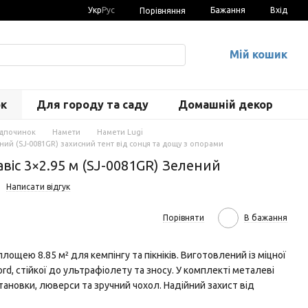
Укр
Рус
Бажання
Вхід
Порівняння
Мій кошик
ок
Для городу та саду
Домашній декор
ідпочинок
Намети
Намети Lugi
ений (SJ-0081GR) захисний тент від сонця та дощу з опорами
віс 3×2.95 м (SJ-0081GR) Зелений
Написати відгук
Порівняти
В бажання
лощею 8.85 м² для кемпінгу та пікніків. Виготовлений із міцної
d, стійкої до ультрафіолету та зносу. У комплекті металеві
тановки, люверси та зручний чохол. Надійний захист від