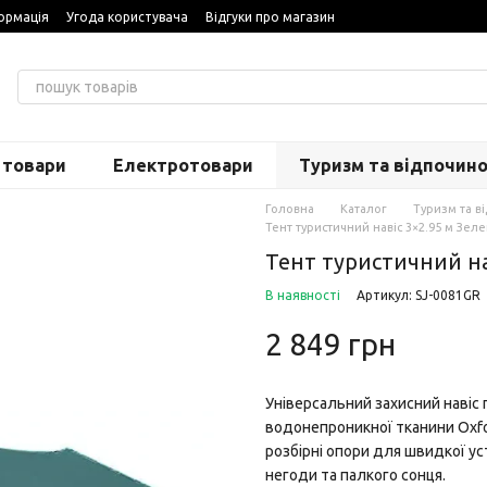
ормація
Угода користувача
Відгуки про магазин
 товари
Електротовари
Туризм та відпочин
Головна
Каталог
Туризм та в
Тент туристичний навіс 3×2.95 м Зел
Тент туристичний на
В наявності
Артикул: SJ-0081GR
2 849 грн
Універсальний захисний навіс п
водонепроникної тканини Oxfor
розбірні опори для швидкої ус
негоди та палкого сонця.