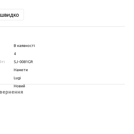
 швидко
В наявності
4
йті
SJ-0081GR
Намети
Lugi
Новий
вернення