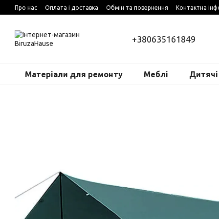
Перейти до основного контенту
Про нас
Оплата і доставка
Обмін та повернення
Контактна інф
+380635161849
Матеріали для ремонту
Меблі
Дитячі