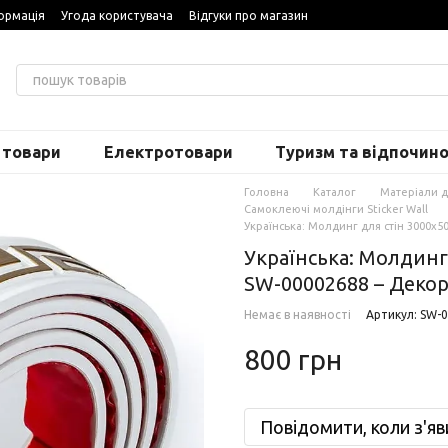
ормація
Угода користувача
Відгуки про магазин
 товари
Електротовари
Туризм та відпочин
Головна
Каталог
Матеріали 
Самоклеючі молдінги Sticker Wall
Українська: Молдинг для стін 3000х5
Українська: Молдинг 
SW-00002688 – Декор
Немає в наявності
Артикул: SW-
800 грн
Повідомити, коли з'яв