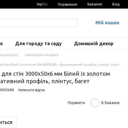
Укр
Рус
Бажання
Вхід
Порівняння
Мій кошик
ок
Для городу та саду
Домашній декор
для ремонту
Самоклеючі молдінги
0х6 мм Білий із золотом SW-00002688 – Декоративний профіль, плінтус, багет
для стін 3000х50х6 мм Білий із золотом
ативний профіль, плінтус, багет
00002688
Написати відгук
Порівняти
В бажання
иться