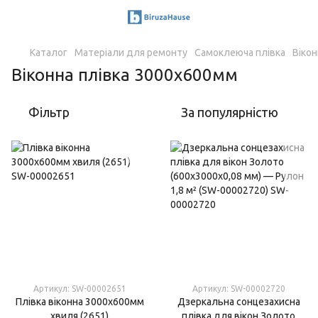
Каталог
Матеріали для ремонту
Самоклеюча плівка
Віко
Віконна плівка 3000х600мм
Фільтр
За популярністю
Артикул: SW-00002651
Артикул: SW-00002720
Плівка віконна 3000х600мм
Дзеркальна сонцезахисна
хвиля (2651)
плівка для вікон Золото