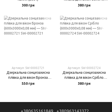
(600х3000х0,08 мм) — Рулон
300 грн
380 грн
1,8 м² (SW-00002720)
Артикул: SW-00002721
Артикул: SW-00002724
Дзеркальна сонцезахисна
Дзеркальна сонцезахисна
плівка для вікон Бронза
плівка для вікон Срібло
(600х3000х0,08 мм) — SW-
(600х3000х0,08 мм) — SW-
550 грн
380 грн
00002721
00002724
+380635161849
+380963143372