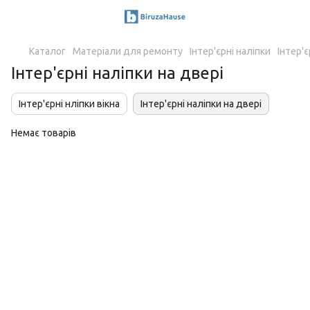
Каталог
Матеріали для ремонту
Інтер'єрні наліпки
Інтер'є
Інтер'єрні наліпки на двері
Інтер'єрні нліпки вікна
Інтер'єрні наліпки на двері
Немає товарів