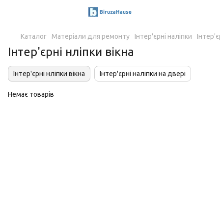
Каталог
Матеріали для ремонту
Інтер'єрні наліпки
Інтер'є
Інтер'єрні нліпки вікна
Інтер'єрні нліпки вікна
Інтер'єрні наліпки на двері
Немає товарів