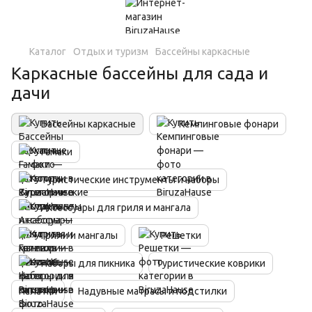
Каталог
Отдых и туризм
Бассейны каркасные
Каркасные бассейны для сада и
дачи
Бассейны каркасные
Кемпинговые фонари
Гамаки
Туристические инструменты и наборы
Аксессуары для гриля и мангала
Грили и мангалы
Решетки
Наборы для пикника
Туристические коврики
Палатки
Надувные матрасы и подстилки