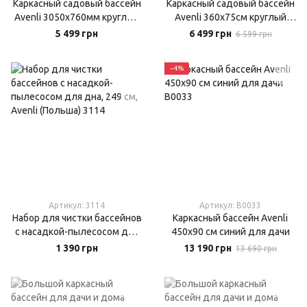
Каркасный садовый бассейн
Каркасный садовый бассейн
Avenli 3050х760мм круглый
Avenli 360х75см круглый
синий (17798)
синий (17799)
5 499 грн
6 499 грн
6 599 грн
−4%
Артикул: 3114
Артикул: B0033
Набор для чистки бассейнов
Каркасный бассейн Avenli
с насадкой-пылесосом для
450х90 см синий для дачи
дна, 249 см, Avenli (Польша)
1 390 грн
13 190 грн
13 690 грн